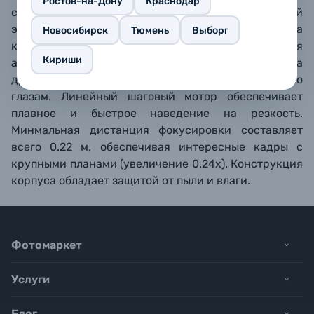
Ростов-на-Дону
Краснодар
совершенствующихся фотографов. 1 асферический
элемент обеспечивает коррекцию аберраций. На
Новосибирск
Тюмень
Выборг
корпусе расположена кнопка удержания
Кириши
автофокуса, которую также можно настроить на
другие функции – например, на фокусировку по
глазам. Линейный шаговый мотор обеспечивает
плавное и быстрое наведение на резкость.
Минмальная дистанция фокусировки составляет
всего 0.22 м, обеспечивая интересные кадры с
крупными планами (увеличение 0.24х). Конструкция
корпуса обладает защитой от пыли и влаги.
Фотомаркет
Услуги
Блог