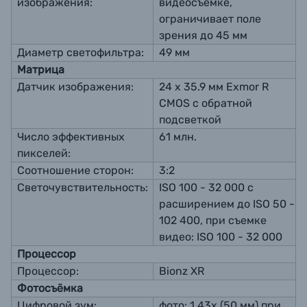
изображения:
видеосъемке,
ограничивает поле
зрения до 45 мм
Диаметр светофильтра:
49 мм
Матрица
Датчик изображения:
24 х 35.9 мм Exmor R
CMOS с обратной
подсветкой
Число эффективных
61 млн.
пикселей:
Соотношение сторон:
3:2
Светочувствительность:
ISO 100 - 32 000 с
расширением до ISO 50 -
102 400, при съемке
видео: ISO 100 - 32 000
Процессор
Процессор:
Bionz XR
Фотосъёмка
Цифровой зум:
фото: 1.43х (50 мм) при