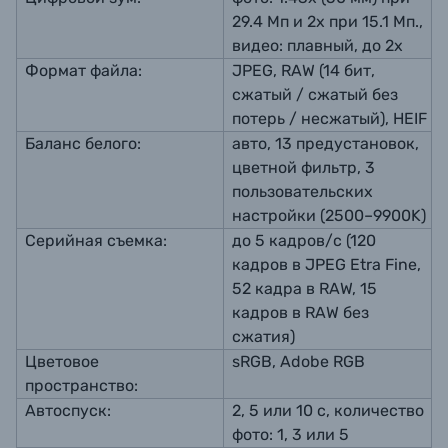
29.4 Мп и 2х при 15.1 Мп.,
видео: плавный, до 2х
Формат файла:
JPEG, RAW (14 бит,
сжатый / сжатый без
потерь / несжатый), HEIF
Баланс белого:
авто, 13 предустановок,
цветной фильтр, 3
пользовательских
настройки (2500–9900K)
Серийная съемка:
до 5 кадров/с (120
кадров в JPEG Etra Fine,
52 кадра в RAW, 15
кадров в RAW без
сжатия)
Цветовое
sRGB, Adobe RGB
пространство:
Автоспуск:
2, 5 или 10 с, количество
фото: 1, 3 или 5