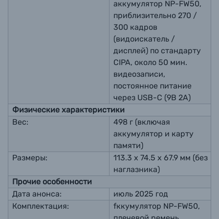
аккумулятор NP-FW50,
приблизительно 270 /
300 кадров
(видоискатель /
дисплей) по стандарту
CIPA, около 50 мин.
видеозаписи,
постоянное питание
через USB-C (9В 2А)
Физические характеристики
Вес:
498 г (включая
аккумулятор и карту
памяти)
Размеры:
113.3 х 74.5 х 67.9 мм (без
наглазника)
Прочие особенности
Дата анонса:
июль 2025 год
Комплектация:
fккумулятор NP-FW50,
плечевой ремень,