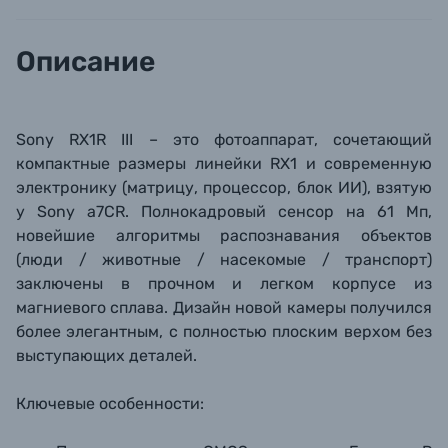
Описание
Б/У фототехника (Комиссионные товары)
Уценённые товары
Sony RX1R III –
это фотоаппарат, сочетающий
компактные размеры линейки RX1 и современную
электронику (матрицу, процессор, блок ИИ)
, взятую
у Sony
a7CR. П
олнокадровый сенсор на 61 Мп,
новейшие алгоритмы распознавания объектов
(люди / животные / насекомые / транспорт
)
заключены в прочном и легком корпусе из
магниевого сплава. Дизайн новой камеры получился
более элегантным, с полностью плоским верхом без
выступающих деталей.
Ключевые особенности: