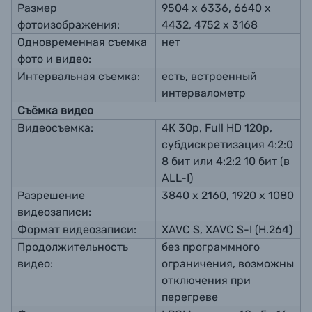
Размер
9504 x 6336, 6640 x
фотоизображения:
4432, 4752 x 3168
Одновременная съемка
нет
фото и видео:
Интервальная съемка:
есть, встроенный
интервалометр
Съёмка видео
Видеосъемка:
4К 30p, Full HD 120р,
субдискретизация 4:2:0
8 бит или 4:2:2 10 бит (в
ALL-I)
Разрешение
3840 х 2160, 1920 х 1080
видеозаписи:
Формат видеозаписи:
XAVC S, XAVC S-I (H.264)
Продолжительность
без программного
видео:
ограничения, возможны
отключения при
перегреве