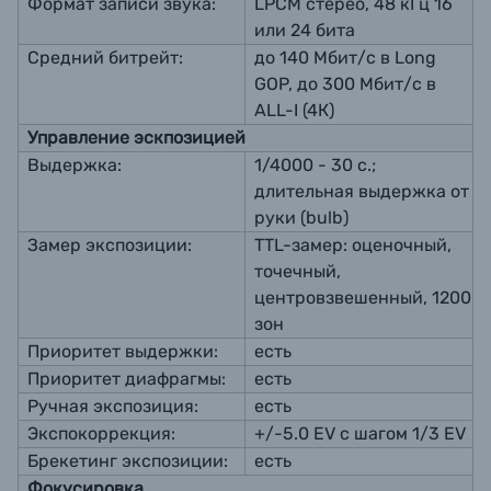
Формат записи звука:
LPCM стерео, 48 кГц 16
или 24 бита
Средний битрейт:
до 140 Мбит/с в Long
GOP, до 300 Мбит/с в
ALL-I (4К)
Управление эскпозицией
Выдержка:
1/4000 - 30 с.;
длительная выдержка от
руки (bulb)
Замер экспозиции:
TTL-замер: оценочный,
точечный,
центровзвешенный, 1200
зон
Приоритет выдержки:
есть
Приоритет диафрагмы:
есть
Ручная экспозиция:
есть
Экспокоррекция:
+/-5.0 EV с шагом 1/3 EV
Брекетинг экспозиции:
есть
Фокусировка