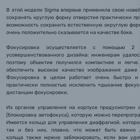
Имя*
В этой модели Sigma впервые применила свою нове
Электроника
сохранять круглую форму отверстия практически при
Ваш в
Ваш в
Ваш в
Номер т
возможность сохранить естественную округлую фор
Материалы
очень положительно сказывается на качестве боке.
Нажимая
Осветительное оборудование
Фокусировка осуществляется с помощью 2 HL
усовершенствованного дизайна: инженерам удалос
поэтому объектив получился компактнее и легче
Фоторамки
обеспечить высокое качество изображения даже
Фокусировка в целом работает очень быстро и 
Прик
Прик
Прик
Фотоальбомы
практически полностью исключить «дыхание фоку
Нажи
Нажи
Нажи
дистанции фокусировки.
Книги о фотографии, альбомы известных фот
Из органов управления на корпусе предусмотрен 
(блокировка автофокуса), которую можно перепрог
Солнцезащитные очки
Имеется кольцо для управления диафрагмой, которо
так и без них, плавно, что может быть важно 
Б/У фототехника (Комиссионные товары)
кольца также можно заблокировать, если вам удо