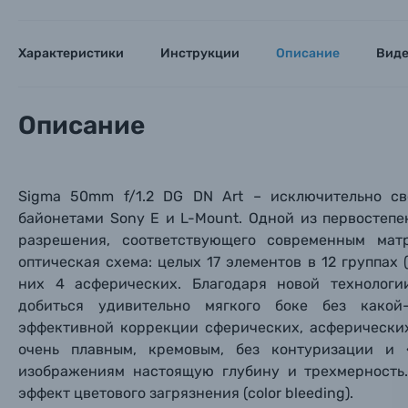
Цифровые фотоаппараты
Характеристики
Инструкции
Описание
Вид
Пленочные фотоаппараты
Описание
Фотокамеры моментальной печати
Поя
Поя
Поя
Мы пос
Мы пос
Мы пос
Видеокамеры
Sigma 50mm f/1.2 DG DN Art – исключительно с
байонетами Sony
E
и L-Mount. Одной из первостепе
Объективы для фотоаппаратов
разрешения, соответствующего современным мат
Имя и
Имя и
Имя и
оптическая схема: целых 17 элементов в 12 группах
Заказ 
Вспышки для фотоаппаратов
них 4 асферических. Благодаря новой технолог
Тема 
Тема 
Тема 
добиться удивительно мягкого боке без какой
Оставьте
эффективной коррекции сферических,
асферически
Аксессуары для фото и видеокамер
Вами с 9:
очень плавным, кремовым, без контуризации и
изображениям настоящую глубину и трехмерность.
Оптические приборы
Номер
Номер
Номер
эффект цветового загрязнения (color bleeding
).