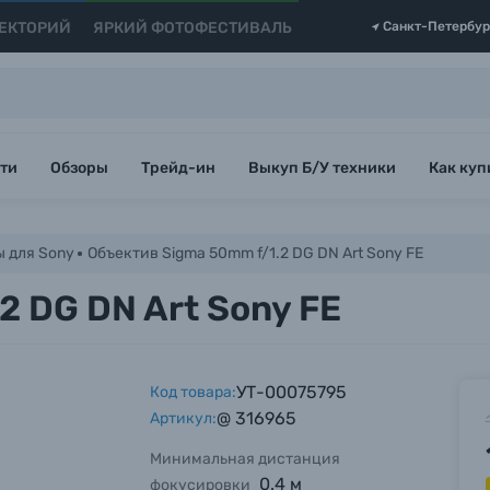
ЕКТОРИЙ
ЯРКИЙ ФОТОФЕСТИВАЛЬ
Санкт-Петербур
ти
Обзоры
Трейд-ин
Выкуп Б/У техники
Как куп
 для Sony
Объектив Sigma 50mm f/1.2 DG DN Art Sony FE
2 DG DN Art Sony FE
УТ-00075795
Код товара:
@ 316965
Артикул:
Минимальная дистанция
0.4 м
фокусировки