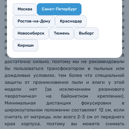
практически бесшумно, что особенно важно для
Москва
Санкт-Петербург
съемки видео. Фокусировка осуществляется с
помощью перемещения плавающих групп линз
Ростов-на-Дону
Краснодар
внутри корпуса, поэтому передний элемент не
Новосибирск
Тюмень
Выборг
выезжает вперед, а при съемке с минимальной
дистанции фокусировки не наблюдается усиление
Кириши
оптических аберраций. Однако при использовании
зума передняя часть объектива выезжает вперед
достаточно сильно, поэтому мы не рекомендовали
бы пользоваться трансфокатором в пыльных или
дождливых условиях, тем более что специальной
защиты от проникновения пыли и влаги у этой
модели нет (за исключением резинового
«воротничка» на байонетном креплении).
Минимальная дистанция фокусировки в
широкоугольном положении составляет 12 см, если
считать от матрицы, или всего 2-3 см от переднего
края корпуса, поэтому вы можете снимать