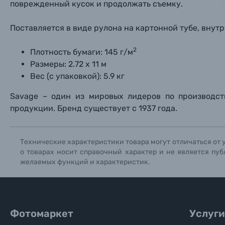
поврежденный кусок и продолжать съемку.
Нажи
Нажи
Нажи
Поставляется в виде рулона на картонной тубе, внутр
Книги о фотографии, альбомы известных фот
2
Плотность бумаги: 145 г/м
Солнцезащитные очки
Размеры: 2.72 х 11 м
Вес (с упаковкой): 5.9 кг
Б/У фототехника (Комиссионные товары)
Savage –
один из мировых лидеров по производст
продукции. Бренд существует с 1937 года.
Уценённые товары
Технические характеристики товара могут отличаться от 
о товарах носит справочный характер и не является пуб
желаемых функций и характеристик.
Фотомаркет
Услуги