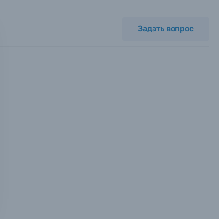
Задать вопрос
мся с
ных.