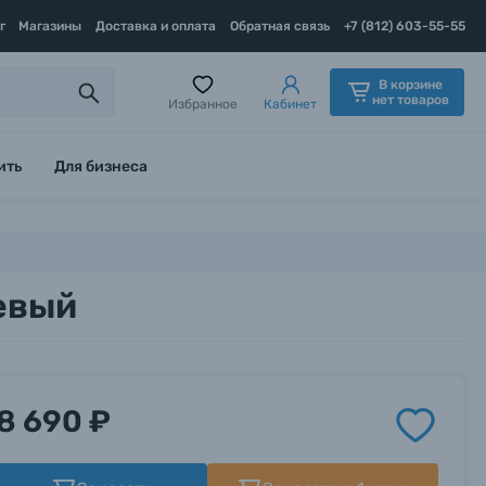
г
Магазины
Доставка и оплата
Обратная связь
+7 (812) 603-55-55
В корзине
нет товаров
Избранное
Кабинет
ить
Для бизнеса
жевый
8 690 ₽