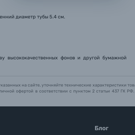
мая кнопку «
мая кнопку «
мая кнопку «
Отправить вопрос
Отправить вопрос
Отправить вопрос
» я даю: Согласие на
» я даю: Согласие на
» я даю: Согласие на
обработку персональны
обработку персональны
обработку персональны
енний диаметр тубы 5.4 см.
ографов
Отправить вопрос
Отправить вопрос
Отправить вопрос
ву высококачественных фонов и другой бумажной
указанных на сайте, уточняйте технические характеристики тов
личной офертой в соответствии с пунктом 2 статьи 437 ГК РФ
Блог