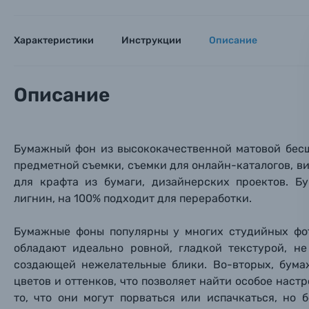
Имя и
Имя и
Имя и
Заказ 
Вспышки для фотоаппаратов
Характеристики
Инструкции
Описание
Тема 
Тема 
Тема 
Оставьте
Аксессуары для фото и видеокамер
Вами с 9:
Описание
Оптические приборы
Номер
Номер
Номер
Имя*
Бумажный фон из высококачественной матовой бе
Электроника
предметной съемки, съемки для онлайн-каталогов, в
Ваш в
Ваш в
Ваш в
Номер т
для крафта из бумаги,
дизайнерских проектов. Бу
Материалы
лигнин, на 100% подходит для переработки.
Нажимая
Осветительное оборудование
Бумажные фоны популярны у многих студийных фот
обладают идеально ровной, гладкой текстурой, 
создающей нежелательные блики. Во-вторых, бум
Фоторамки
цветов и оттенков, что позволяет найти особое нас
то, что они могут порваться или испачкаться, но 
Прик
Прик
Прик
Фотоальбомы