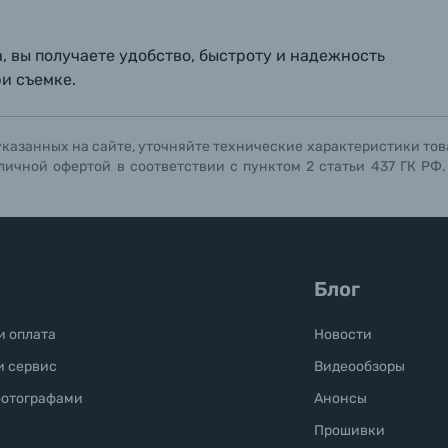
Отправить вопрос
Отправить вопрос
Отправить вопрос
 вы получаете удобство, быстроту и надежность
и съемке.
указанных на сайте, уточняйте технические характеристики тов
личной офертой в соответствии с пунктом 2 статьи 437 ГК РФ
Блог
и оплата
Новости
и сервис
Видеообзоры
фотографами
Анонсы
Прошивки