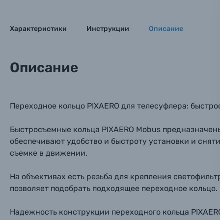
Тема 
Тема 
Тема 
Оставьте
Аксессуары для фото и видеокамер
Вами с 9:
Характеристики
Инструкции
Описание
Оптические приборы
Номер
Номер
Номер
Имя*
Описание
Электроника
Ваш в
Ваш в
Ваш в
Номер т
Материалы
Переходное кольцо PIXAERO для телесуфлера: быстр
Нажимая
Быстросъемные кольца PIXAERO Mobus предназначены
Осветительное оборудование
обеспечивают удобство и быстроту установки и сняти
съемке в движении.
Фоторамки
На объективах есть резьба для крепления светофильт
Прик
Прик
Прик
Фотоальбомы
позволяет подобрать подходящее переходное кольцо.
Нажи
Нажи
Нажи
Надежность конструкции переходного кольца PIXAERO
Книги о фотографии, альбомы известных фот