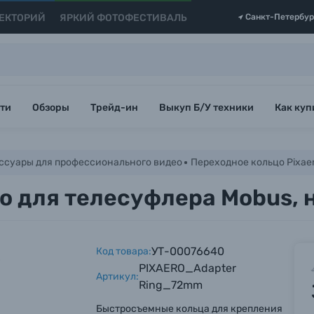
ЕКТОРИЙ
ЯРКИЙ ФОТОФЕСТИВАЛЬ
Санкт-Петербур
ти
Обзоры
Трейд-ин
Выкуп Б/У техники
Как куп
ссуары для профессионального видео
Переходное кольцо Pixaer
o для телесуфлера Mobus, 
УТ-00076640
Код товара:
PIXAERO_Adapter
Артикул:
Ring_72mm
Быстросъемные кольца для крепления