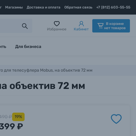
г
Магазины
Доставка и оплата
Обратная связь
+7 (812) 603-55-55
В корзине
нет товаров
Избранное
Кабинет
ить
Для бизнеса
o для телесуфлера Mobus, на объектив 72 мм
на объектив 72 мм
490 ₽
19%
399 ₽