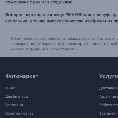
при съемке с рук или стедикама.
Солнцезащитные очки
Выбирая переходное кольцо PIXAERO для телесуфлера,
крепления, а также высокое качество изображения пр
Б/У фототехника (Комиссионные товары)
Технические характеристики товара могут отличаться от 
Уценённые товары
о товарах носит справочный характер и не является пуб
желаемых функций и характеристик.
Фотомаркет
Услуги
О нас
Доставка 
Для бизнеса
Гарантия 
Вакансии
Работа с 
Обратная связь
Трейд-ин