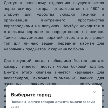
Доступ к основному отделению осуществляется
через спинку, которая откидывается на 180° в
сторону для удобства укладки техники и
организации внутреннего пространства
перегородками на липучках. Ноутбук находится в
отдельном кармане непосредственно на спинке.
Также предусмотрен верхний отсек в стиле ролл-
топ для личных вещей, передний карман для
небольших предметов, 2 кармана по бокам.
Для ситуаций, когда необходимо быстро достать
камеру, имеется доступ через боковой клапан.
Внутри этого клапана имеется кармашек для
аксессуаров, включая фирменные ячейки для
запасных аккумуляторов с ползунками-
индикаторами (свежий / севший). Эластичные
Выберите город
шнурки по бокам позволяют закрепить какие-
нибудь легкие предметы: к примеру, свернутую
Покажем наличие товаров и пункты выдачи рядом с
верхнюю одежду. Благодаря большой глубине
вами