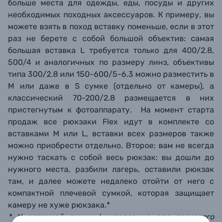
больше места для одежды, еды, посуды и других
необходимых походных аксессуаров. К примеру, вы
можете взять в поход вставку поменьше, если в этот
раз не берете с собой большой объектив: самая
большая вставка L требуется только для 400/2.8,
500/4 и аналогичных по размеру линз, объективы
типа 300/2.8 или 150-600/5-6.3 можно разместить в
М или даже в S сумке (отдельно от камеры), а
классический 70-200/2.8 размещается в них
пристегнутым к фотоаппарату. На момент старта
продаж все рюкзаки Flex идут в комплекте со
вставками M или L, вставки всех размеров также
можно приобрести отдельно. Второе: вам не всегда
нужно таскать с собой весь рюкзак: вы дошли до
нужного места, разбили лагерь, оставили рюкзак
там, и далее можете недалеко отойти от него с
компактной плечевой сумкой, которая защищает
камеру не хуже рюкзака.*
* У вставной сумки L крепления для плечевого