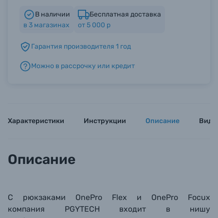
В наличии
Бесплатная доставка
в
3
магазинах
от 5 000 р
Б/У фототехника (Комиссионные товары)
Гарантия производителя 1 год
Уценённые товары
Можно в рассрочку или кредит
Характеристики
Инструкции
Описание
Виде
Описание
C рюкзаками OnePro Flex и OnePro Focux
компания
PGYTECH входит в нишу