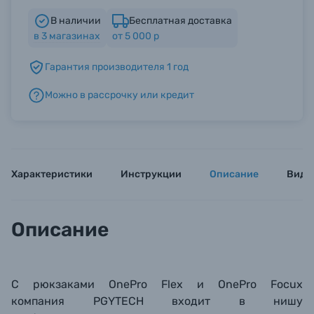
В наличии
Бесплатная доставка
в
3
магазинах
от 5 000 р
Б/У фототехника (Комиссионные товары)
Гарантия производителя 1 год
Уценённые товары
Можно в рассрочку или кредит
Характеристики
Инструкции
Описание
Виде
Описание
C рюкзаками OnePro Flex и OnePro Focux
компания
PGYTECH входит в нишу