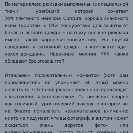
По материалам: рюкзаки выполнены из специальной
ткани HyperGuard, которая сочетает
76% плетеного нейлона Cordura,
хорошо знакомого
всем туристам
, и 24% полиуретана для защиты от
брызг и легкого дождя – поэтому внешне рюкзаки
имеют такой «прорезиненный» вид. На случай
попадания в затяжной дождь в комплекте идет
чехол-дождевик. Надежные молнии YKK также
обладают брызгозащитой.
От
дельным положительным моментом (хотя сам
производитель не упоминает об этом
) можно
назвать то, что такой рюкзак внешне не производит
впечатление «фоторюкзака». Он выглядит скорее
как типичный туристический рюкзак, с которым вы
не будете привлекать нежелательное внимание:
никто не подумает, что вы фотограф, а
внутри может
оказаться очень дорогое фото- или
видеооборудование. Просто турист, грибник или