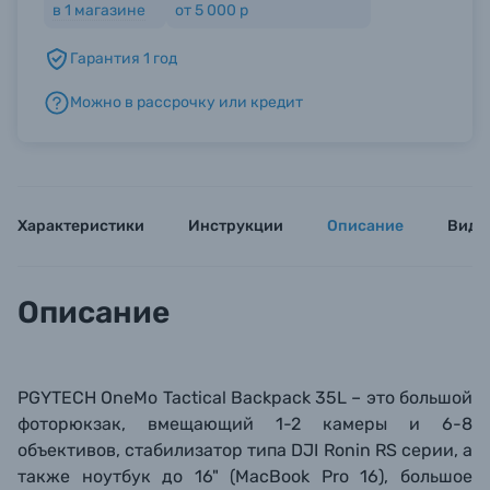
в
1
магазине
от 5 000 р
Гарантия 1 год
Б/У фототехника (Комиссионные товары)
Можно в рассрочку или кредит
Уценённые товары
Характеристики
Инструкции
Описание
Виде
Описание
PGYTECH OneMo Tactical Backpack 35L – это большой
фото
рюкзак, вмещающий 1-2
камеры и 6-8
объективов, стабилизатор типа DJI Ronin RS серии,
а
также ноутбук до 16" (
MacBook Pro 16
),
большое