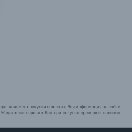
х данных.
х данных.
х данных.
ара на момент покупки и оплаты. Вся информация на сайте
. Убедительно просим Вас при покупке проверять наличие