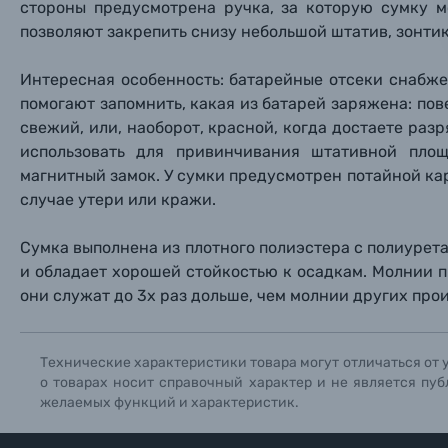
стороны предусмотрена ручка, за которую сумку 
Прик
Прик
Прик
позволяют закрепить снизу небольшой штатив, зонтик
Фотоальбомы
Нажи
Нажи
Нажи
Интересная особенность: батарейные отсеки снабж
Книги о фотографии, альбомы известных фот
помогают запомнить, какая из батарей заряжена: по
свежий, или, наоборот, красной, когда достаете ра
использовать для привинчивания штативной пло
Солнцезащитные очки
магнитный замок. У сумки предусмотрен потайной кар
случае утери или кражи.
Б/У фототехника (Комиссионные товары)
Сумка выполнена из плотного полиэстера с полиуре
Уценённые товары
и обладает хорошей
стойкостью к осадкам. Молнии 
они служат до 3х раз дольше, чем молнии других про
Технические характеристики товара могут отличаться от 
о товарах носит справочный характер и не является пуб
желаемых функций и характеристик.