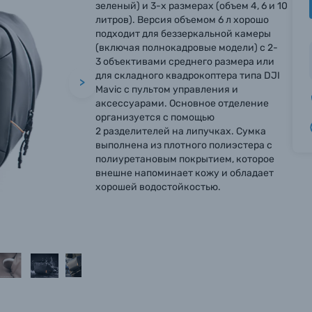
зеленый) и 3-х размерах (объем 4, 6 и 10
литров). Версия объемом 6 л хорошо
подходит для беззеркальной камеры
(включая полнокадровые модели) с 2-
3 объективами среднего размера или
для складного квадрокоптера типа DJI
>
Mavic с пультом управления и
аксессуарами. Основное отделение
организуется с помощью
2 разделителей на липучках. ​Сумка
выполнена из плотного полиэстера с
полиуретановым покрытием, которое
внешне напоминает кожу и обладает
хорошей водостойкостью.
вились вопросы?
вились вопросы?
вились вопросы?
тараемся ответить как можно скорее.
тараемся ответить как можно скорее.
тараемся ответить как можно скорее.