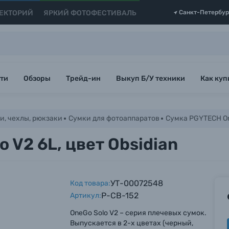
ЕКТОРИЙ
ЯРКИЙ ФОТОФЕСТИВАЛЬ
Санкт-Петербур
ти
Обзоры
Трейд-ин
Выкуп Б/У техники
Как куп
и, чехлы, рюкзаки
Сумки для фотоаппаратов
Сумка PGYTECH One
 V2 6L, цвет Obsidian
УТ-00072548
Код товара:
P-CB-152
Артикул:
OneGo Solo V2 – серия плечевых сумок.
Выпускается в 2-х цветах (черный,