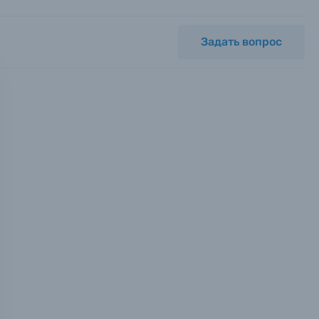
Задать вопрос
мся с
ных.