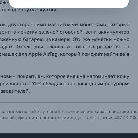
можно носить в руке. Два дополнительных ремешка
репить файл
репить файл
репить файл
 или свернутую куртку.
мая кнопку «
мая кнопку «
мая кнопку «
Отправить вопрос
Отправить вопрос
Отправить вопрос
» я даю: Согласие на
» я даю: Согласие на
» я даю: Согласие на
обработку персональны
обработку персональны
обработку персональны
ены двусторонними магнитными монетками, которые
ографов
верните монетку зеленой стороной, если аккумулятор
зряженную батарею из камеры. Эти же монетки можно
Отправить вопрос
Отправить вопрос
Отправить вопрос
щадки. Отсек для планшета тоже закрывается на
машек для Apple AirTag, который поможет найти ее в
тановым покрытием, которое внешне напоминает кожу
производства YKK обладают превосходным ресурсом:
изводителей.
указанных на сайте, уточняйте технические характеристики тов
личной офертой в соответствии с пунктом 2 статьи 437 ГК РФ