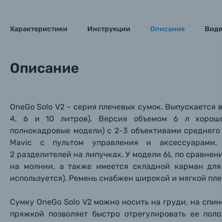
Объективы для фотоаппаратов
Имя и
Имя и
Имя и
Характеристики
Инструкции
Описание
Вид
Заказ 
Вспышки для фотоаппаратов
Тема 
Тема 
Тема 
Описание
Оставьте
Аксессуары для фото и видеокамер
Вами с 9:
Оптические приборы
Номер
Номер
Номер
OneGo Solo V2 – серия плечевых сумок. Выпускается в
Имя*
4, 6 и 10 литров). Версия объемом 6 л хорош
Электроника
полнокадровые модели) с 2-3 объективами среднего
Mavic с пультом управления и аксессуарами
Ваш в
Ваш в
Ваш в
Номер т
2 разделителей на липучках.
У модели 6L по сравнен
Материалы
на молнии, а также имеется складной карман для
используется). Ремень снабжен широкой и мягкой пл
Нажимая
Осветительное оборудование
Сумку
OneGo Solo V2 можно носить на груди, на спи
Фоторамки
пряжкой позволяет быстро отрегулировать ее пол