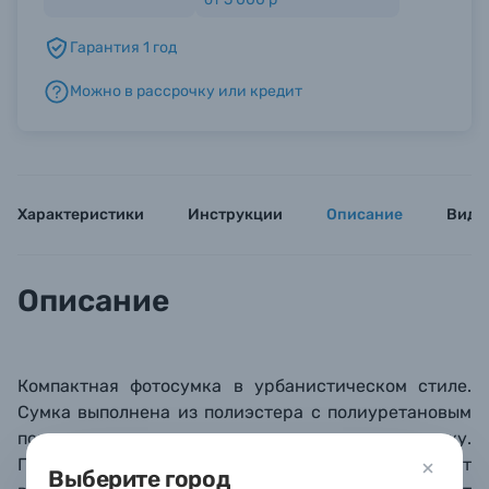
Гарантия 1 год
Б/У фототехника (Комиссионные товары)
Можно в рассрочку или кредит
Уценённые товары
Характеристики
Инструкции
Описание
Виде
Описание
Компактная фотосумка в урбанистическом стиле.
Сумка выполнена из полиэстера с полиуретановым
покрытием, напоминающим натуральную кожу.
Покрытие плотное, не царапается и не пропускает
Выберите город