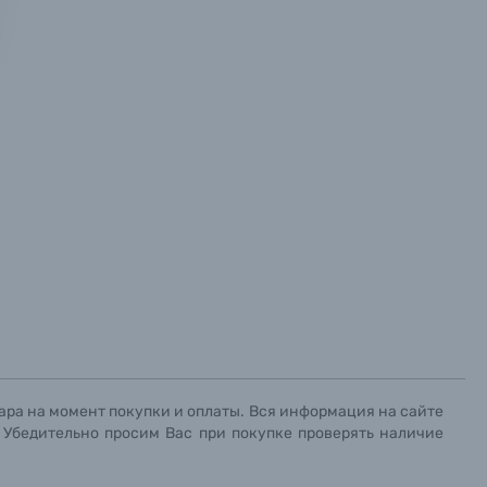
х данных.
х данных.
х данных.
ара на момент покупки и оплаты. Вся информация на сайте
. Убедительно просим Вас при покупке проверять наличие