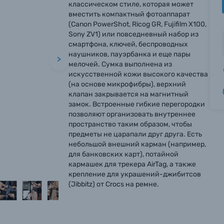
классическом стиле, которая может
вместить компактный фотоаппарат
(Canon PowerShot, Ricog GR, Fujifilm X100,
Sony ZV1) или повседневный набор из
смартфона, ключей, беспроводных
наушников, пауэрбанка и еще пары
>
мелочей. Сумка выполнена из
искусственной кожи высокого качества
(на основе микрофибры), верхний
клапан закрывается на магнитный
замок. Встроенные гибкие перегородки
позволяют организовать внутреннее
пространство таким образом, чтобы
предметы не царапали друг друга. Есть
небольшой внешний карман (например,
для банковских карт), потайной
кармашек для трекера AirTag, а также
крепление для украшений-джибитсов
(Jibbitz) от Crocs на ремне.
вились вопросы?
вились вопросы?
вились вопросы?
тараемся ответить как можно скорее.
тараемся ответить как можно скорее.
тараемся ответить как можно скорее.