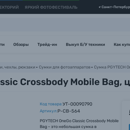
ЕКТОРИЙ
ЯРКИЙ ФОТОФЕСТИВАЛЬ
Санкт-Петербур
ти
Обзоры
Трейд-ин
Выкуп Б/У техники
Как куп
и, чехлы, рюкзаки
Сумки для фотоаппаратов
Сумка PGYTECH One
ic Crossbody Mobile Bag, ц
УТ-00090790
Код товара:
P-CB-564
Артикул:
PGYTECH OneGo Classic Crossbody Mobile
Bag – это небольшая сумка в