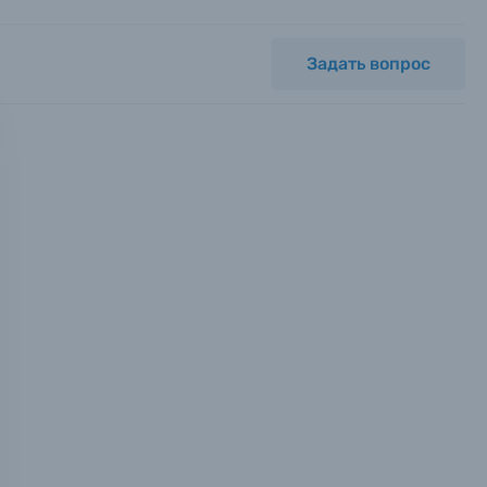
Задать вопрос
мся с
ных.