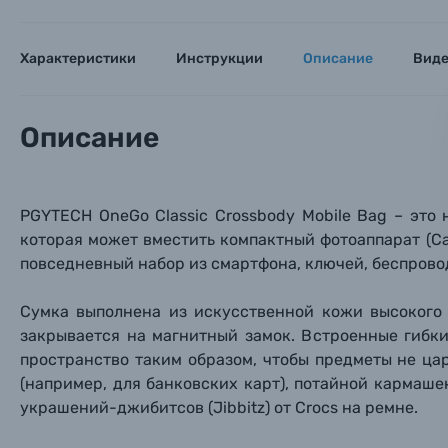
Объективы для фотоаппаратов
Имя и
Имя и
Имя и
Характеристики
Инструкции
Описание
Вид
Заказ 
Вспышки для фотоаппаратов
Тема 
Тема 
Тема 
Описание
Оставьте
Аксессуары для фото и видеокамер
Вами с 9:
Оптические приборы
Номер
Номер
Номер
PGYTECH OneGo Classic Crossbody Mobile Bag – это
Имя*
которая может вместить компактный фотоаппарат (Cano
повседневный набор из смартфона, ключей,
беспрово
Электроника
Ваш в
Ваш в
Ваш в
Номер т
Сумка выполнена из искусственной кожи высокого 
Материалы
закрывается на магнитный замок. В
строенные гибк
пространство таким образом, чтобы предметы не ца
Нажимая
Осветительное оборудование
(например, для банковских карт
), потайной кармашек
украшений-
джибитсов (Jibbitz) от Crocs на ремне.
Фоторамки