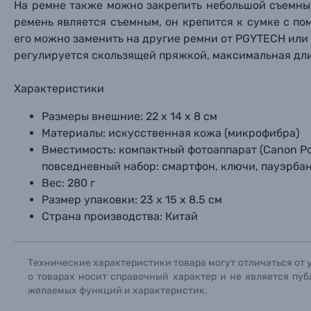
На ремне также можно закрепить небольшой съемный
ремень является съемным, он крепится к сумке с п
Прик
Прик
Прик
Фотоальбомы
его можно заменить на другие ремни от PGYTECH или
регулируется скользящей пряжкой, максимальная дли
Нажи
Нажи
Нажи
Книги о фотографии, альбомы известных фот
Характеристики
Солнцезащитные очки
Размеры внешние:
22 х 14 х 8 см
Материалы:
искусственная кожа (микрофибра)
Вместимость:
компактный фотоаппарат (Canon Powe
Б/У фототехника (Комиссионные товары)
повседневный набор: смартфон, ключи, пауэрба
Вес:
280 г
Уценённые товары
Размер упаковки:
23 х 15 х 8.5 см
Страна производства:
Китай
Технические характеристики товара могут отличаться от 
о товарах носит справочный характер и не является пуб
желаемых функций и характеристик.