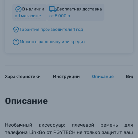
В наличии
Бесплатная доставка
в
1
магазине
от 5 000 р
Б/У фототехника (Комиссионные товары)
Гарантия производителя 1 год
Уценённые товары
Можно в рассрочку или кредит
Характеристики
Инструкции
Описание
Виде
Описание
Необычный аксессуар: плечевой ремень
для
телефона
LinkGo
от PGYTECH не только защитит ваш