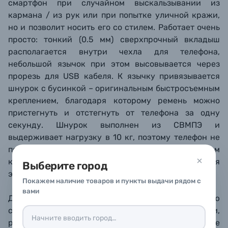
смартфон при случайном выскальзывании из
кармана / из рук или при попытке уличной кражи,
но и позволи
т носить его со стилем. Работает очень
просто: тонкий (0.5 мм) сверхпрочный вкладыш
располагается внутри чехла для телефона,
небольшой язычок при этом высовывается через
прорезь для USB кабеля. К язычку привязывается
шнурок с бусинкой – оригинальным быстросъемным
креплением, благодаря которому ремень можно
пристегнуть и отстегнуть от телефона за одну
секунду. Шнурок выполнен из СВМПЭ и
выдерживает нагрузку в 10 кг, поэтому телефон не
получится оторвать от ремня даже силой. При этом
конструкция не мешает заряжать телефон, для
Выберите город
этого достаточно только отстегнуть ремень.
Покажем наличие товаров и пункты выдачи рядом с
вами
Длина ремня быстро настраивается с помощью
скользящей металлической пряжки,
располагающейся в области груди: просто потяните