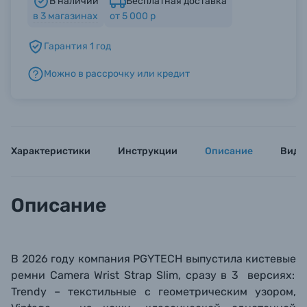
В наличии
Бесплатная доставка
в
3
магазинах
от 5 000 р
Б/У фототехника (Комиссионные товары)
Гарантия 1 год
Можно в рассрочку или кредит
Уценённые товары
Характеристики
Инструкции
Описание
Виде
Описание
В 2026 году компания PGYTECH выпустила кистевые
ремни Camera
Wrist
Strap Slim, сразу в 3 версиях
:
Trendy – текстильные
с геометрическим узором,