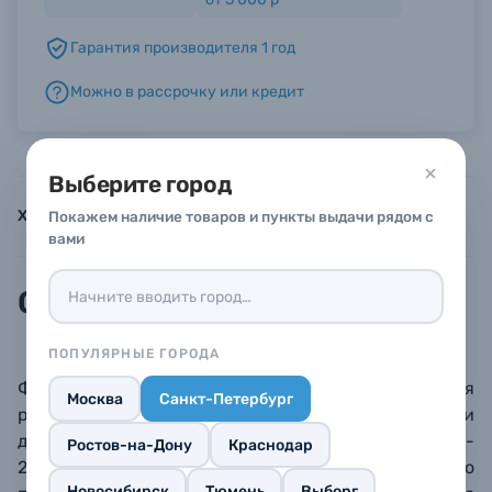
Гарантия производителя 1 год
Б/У фототехника (Комиссионные товары)
Можно в рассрочку или кредит
Уценённые товары
Выберите город
Характеристики
Инструкции
Описание
Покажем наличие товаров и пункты выдачи рядом с
вами
Описание
ПОПУЛЯРНЫЕ ГОРОДА
Фирменный чехол-дождевик для
Москва
Санкт-Петербург
рюкзаков PGYTECH OneGo 25L, OneGo Air 25L и
других схожих по размерам рюкзаков объемом 20-
Ростов-на-Дону
Краснодар
25 литров. Выполнен из плотного водостойкого
Новосибирск
Тюмень
Выборг