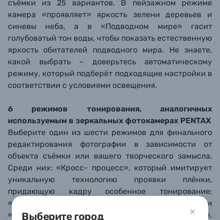
съёмки из 25 вариантов. В пейзажном режиме
камера «проявляет» яркость зелени деревьев и
синевы неба, а в «Подводном мире» гасит
голубоватый тон воды, чтобы показать естественную
яркость обитателей подводного мира. Не знаете,
какой выбрать – доверьтесь автоматическому
режиму, который подберёт подходящие настройки в
соответствии с условиями освещения.
6 режимов тонирования, аналогичных
используемым в зеркальных фотокамерах PENTAX
Выберите один из шести режимов для финального
редактирования фотографии в зависимости от
объекта съёмки или вашего творческого замысла.
Среди них: «Кросс- процесс», который имитирует
уникальную технологию проявки плёнки,
придающую кадру особенное тонирование;
«Vibrant» с яркими и сочными цветами; и
Выберите город
«Позитивная плёнка», создающая динамичные,