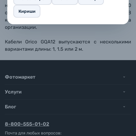
нейлона. Кабель выдерживает более 20 000
Кириши
сгибаний и не спутывается при хранении. В
комплекте идет силиконовая стяжка для удобства
организации.
Кабели Orico GQA12 выпускаются с несколькими
вариантами длины: 1, 1.5 или 2 м.
Фотомаркет
Услуги
Блог
8-800-555-01-02
Почта для любых вопросов: