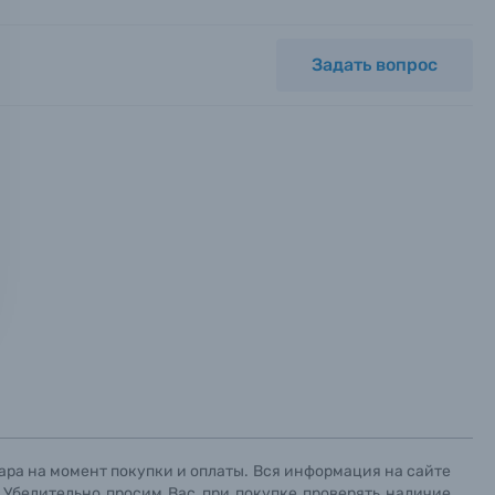
Задать вопрос
ных.
х данных.
х данных.
х данных.
ара на момент покупки и оплаты. Вся информация на сайте
. Убедительно просим Вас при покупке проверять наличие