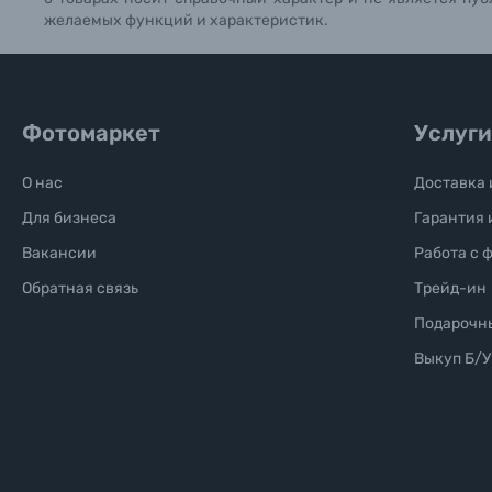
Б/У фототехника (Комиссионные товары)
желаемых функций и характеристик.
Уценённые товары
Фотомаркет
Услуги
О нас
Доставка 
Для бизнеса
Гарантия 
Вакансии
Работа с 
Обратная связь
Трейд-ин
Подарочн
Выкуп Б/У