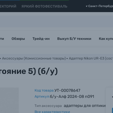
ЕКТОРИЙ
ЯРКИЙ ФОТОФЕСТИВАЛЬ
Санкт-Петербур
ти
Обзоры
Трейд-ин
Выкуп Б/У техники
Как куп
Аксессуары (Комиссионные товары)
Адаптер Nikon UR-E3 (сост
ояние 5) (б/у)
УТ-00078647
Код товара:
б/у-Алф 2024-08 n091
Артикул:
адаптеры для оптики
Тип аксессуара
Все характеристики