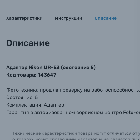
Оптические приборы
Номер
Номер
Номер
Имя*
Характеристики
Инструкции
Описание
Электроника
Ваш в
Ваш в
Ваш в
Номер т
Материалы
Описание
Нажимая
Осветительное оборудование
Адаптер Nikon UR-E3 (состояние 5)
Фоторамки
Код товара: 143647
Прик
Прик
Прик
Фототехника прошла проверку на работоспособность.
Фотоальбомы
Состояние: 5
Нажи
Нажи
Нажи
Комплектация: Адаптер
Книги о фотографии, альбомы известных фот
Гарантия в авторизованном сервисном центре Fоtо-оn
Солнцезащитные очки
Технические характеристики товара могут отличаться от 
о товарах носит справочный характер и не является пуб