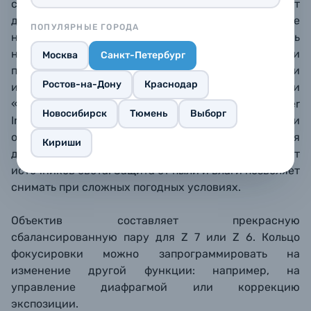
сверхнизкой дисперсией успешно корректируют
дисторсию, хроматические аберрации, кому – даже
ПОПУЛЯРНЫЕ ГОРОДА
на самых границах изображения. Резкость
начинается прямо от f/1.8 – нет необходимости
Москва
Санкт-Петербург
прикрывать диафрагму. Новый дизайн оптики
Ростов-на-Дону
Краснодар
идеален для видео: тихий автофокус без рыскания и
«дыхания». Покрытия Nano Crystal Coat и и Super
Новосибирск
Тюмень
Выборг
Integrated Coating легко справляются с бликами и
ореолами при контровом свете. 9-лепестковая
Кириши
диафрагма создает приятные округлые блики от
источников света. Защита от пыли и влаги позволяет
снимать при сложных погодных условиях.
Объектив составляет прекрасную
сбалансированную пару для Z 7 или Z 6. Кольцо
фокусировки можно запрограммировать на
изменение другой функции: например, на
управление диафрагмой или коррекцию
экспозиции.