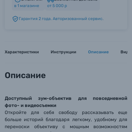
в
1
магазине
от 5 000 р
Б/У фототехника (Комиссионные товары)
Гарантия 2 года. Авторизованный сервис.
Уценённые товары
Характеристики
Инструкции
Описание
Виде
Описание
Доступный зум-объектив для повседневной
фото- и видеосъемки
Откройте для себя свободу рассказывать еще
больше историй благодаря легкому, удобному для
переноски объективу с мощным возможностям