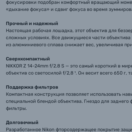
фокусировки подобран комфортный вращающий момен
«дыхание фокуса» и сдвиг фокуса во время зуммиров
Солнцезащитные очки
Прочный и надежный
Б/У фототехника (Комиссионные товары)
Настоящая рабочая лошадка, этот объектив для беззе
сложных условиях. Все движущиеся части объектива 
из алюминиевого сплава снижает вес, увеличивая пр
Уценённые товары
Сверхкомпактный
NIKKOR Z 14-24mm f/2.8 S — это самый короткий в м
объектив со светосилой f/2,8 ¹. Он весит всего 650 г, 
Поддержка фильтров
Компактная конструкция позволяет использовать нав
специальной блендой объектива. Гнездо для заднего 
фильтры.
Долговечный
Разработанное Nikon фторсодержащее покрытие защищ