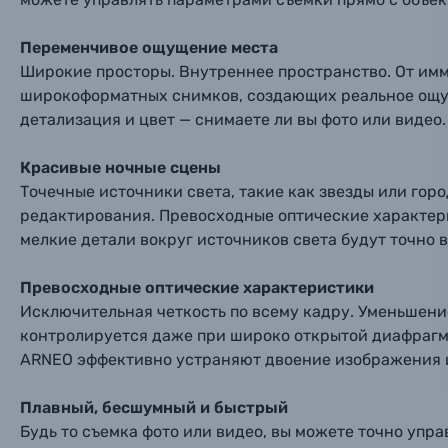
Тема 
Тема 
Тема 
Оставьте
Аксессуары для фото и видеокамер
Вами с 9:
Переменчивое ощущение места
Широкие просторы. Внутреннее пространство. От им
Оптические приборы
широкоформатных снимков, создающих реальное ощущ
Номер
Номер
Номер
детализация и цвет — снимаете ли вы фото или видео.
Имя*
Электроника
Красивые ночные сцены
Ваш в
Ваш в
Ваш в
Точечные источники света, такие как звезды или гор
Номер т
Материалы
редактирования. Превосходные оптические характер
мелкие детали вокруг источников света будут точно 
Нажимая
Осветительное оборудование
Превосходные оптические характеристики
Исключительная четкость по всему кадру. Уменьшен
Фоторамки
контролируется даже при широко открытой диафрагме.
ARNEO эффективно устраняют двоение изображения и
Прик
Прик
Прик
Фотоальбомы
Плавный, бесшумный и быстрый
Нажи
Нажи
Нажи
Будь то съемка фото или видео, вы можете точно упр
Книги о фотографии, альбомы известных фот