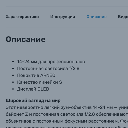
Характеристики
Инструкции
Описание
Вид
Каталог товаров
Описание
Цифровые фотоаппараты
Пленочные фотоаппараты
14–24 мм для профессионалов
Постоянная светосила f/2,8
Фотокамеры моментальной печати
Поя
Поя
Поя
Покрытие ARNEO
Качество линейки S
Мы пос
Мы пос
Мы пос
Дисплей OLED
Видеокамеры
Широкий взгляд на мир
Объективы для фотоаппаратов
Этот невероятно легкий зум-объектив 14–24 мм — ун
Имя и
Имя и
Имя и
байонет Z и постоянная светосила f/2,8 обеспечиваю
Заказ 
объективов с постоянным фокусным расстоянием. Фок
Вспышки для фотоаппаратов
можете управлять параметрами съемки прямо с объек