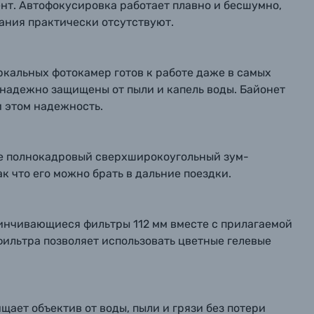
т. Автофокусировка работает плавно и бесшумно,
ания практически отсутствуют.
Отправить вопрос
Отправить вопрос
Отправить вопрос
ркальных фотокамер готов к работе даже в самых
надежно защищены от пыли и капель воды. Байонет
и этом надежность.
ире полнокадровый сверхширокоугольный зум-
так что его можно брать в дальние поездки.
инчивающиеся фильтры 112 мм вместе с прилагаемой
фильтра позволяет использовать цветные гелевые
ает объектив от воды, пыли и грязи без потери