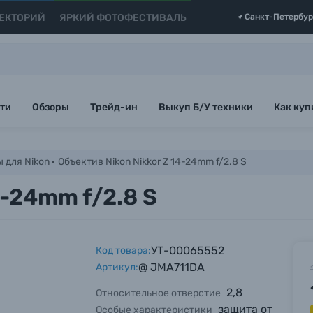
ЕКТОРИЙ
ЯРКИЙ ФОТОФЕСТИВАЛЬ
Санкт-Петербур
ти
Обзоры
Трейд-ин
Выкуп Б/У техники
Как куп
 для Nikon
Объектив Nikon Nikkor Z 14-24mm f/2.8 S
4-24mm f/2.8 S
УТ-00065552
Код товара:
@ JMA711DA
Артикул:
2,8
Относительное отверстие
защита от
Особые характеристики