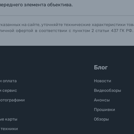
переднего элемента объектива.
указанных на сайте, уточняйте технические характеристики тов
личной офертой в соответствии с пунктом 2 статьи 437 ГК РФ
Блог
и оплата
Новости
и сервис
Видеообзоры
фотографами
Анонсы
Прошивки
ые карты
Обзоры
 техники