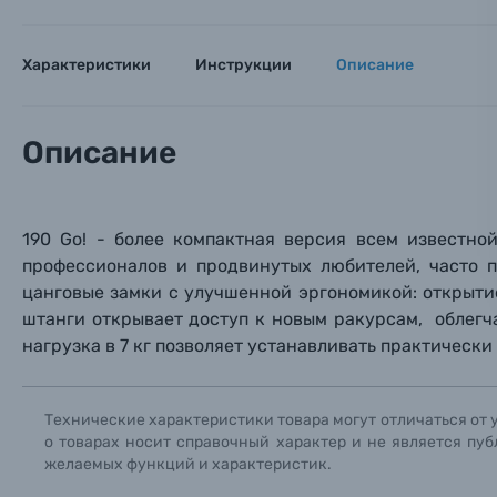
Имя*
Электроника
Характеристики
Инструкции
Описание
Ваш в
Ваш в
Ваш в
Номер т
Материалы
Описание
Нажимая
Осветительное оборудование
Фоторамки
190 Go! - более компактная версия всем известно
профессионалов и продвинутых любителей, часто
Прик
Прик
Прик
цанговые замки с улучшенной эргономикой: открыти
Фотоальбомы
штанги открывает доступ к новым ракурсам, облегч
Нажи
Нажи
Нажи
нагрузка в 7 кг позволяет устанавливать практическ
Книги о фотографии, альбомы известных фот
Технические характеристики товара могут отличаться от 
Солнцезащитные очки
о товарах носит справочный характер и не является пуб
желаемых функций и характеристик.
Б/У фототехника (Комиссионные товары)