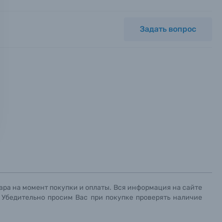
Задать вопрос
ных.
х данных.
х данных.
х данных.
ара на момент покупки и оплаты. Вся информация на сайте
. Убедительно просим Вас при покупке проверять наличие