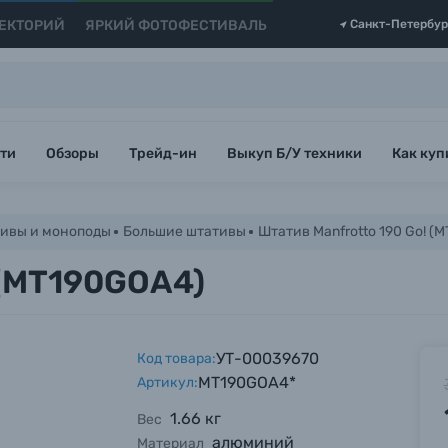
ЕКТОРИЙ
ЯРКИЙ ФОТОФЕСТИВАЛЬ
Санкт-Петербур
ти
Обзоры
Трейд-ин
Выкуп Б/У техники
Как куп
ивы и моноподы
Большие штативы
Штатив Manfrotto 190 Go! (
 (MT190GOA4)
УТ-00039670
Код товара:
MT190GOA4*
Артикул:
1.66 кг
Вес
алюминий
Материал