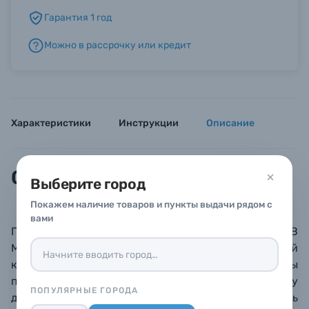
Гарантия 1 год
Б/У фототехника (Комиссионные товары)
Можно в рассрочку или кредит
Уценённые товары
Характеристики
Инструкции
Описание
Описание
Выберите город
Покажем наличие товаров и пункты выдачи рядом с
вами
Плечевая сумка Advanced Shoulder Bag XS III (MB
MA3-SB-XS) рассчитана на комплект беззеркальной
камеры, аксессуаров, аккумуляторов и карты
памяти, проводов. Благодаря эргономичному
ПОПУЛЯРНЫЕ ГОРОДА
дизайну можно легко и удобно переносить