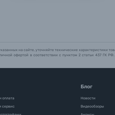
ографов
Отправить вопрос
Отправить вопрос
Отправить вопрос
указанных на сайте, уточняйте технические характеристики тов
личной офертой в соответствии с пунктом 2 статьи 437 ГК РФ
Блог
и оплата
Новости
и сервис
Видеообзоры
фотографами
Анонсы