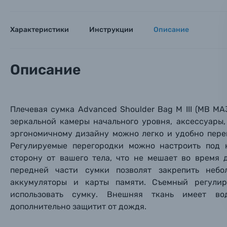
Заказ 
Вспышки для фотоаппаратов
Тема 
Тема 
Тема 
Оставьте
Характеристики
Инструкции
Описание
Аксессуары для фото и видеокамер
Вами с 9:
Оптические приборы
Номер
Номер
Номер
Описание
Имя*
Электроника
Ваш в
Ваш в
Ваш в
Плечевая сумка Advanced Shoulder Bag M III (MB M
Номер т
Материалы
зеркальной камеры начального уровня, аксессуары,
эргономичному дизайну можно легко и удобно пере
Нажимая
Регулируемые перегородки можно настроить под 
Осветительное оборудование
сторону от вашего тела, что не мешает во время
передней части сумки позволят закрепить неб
Фоторамки
аккумуляторы и карты памяти. Съемный регули
использовать сумку. Внешняя ткань имеет во
Прик
Прик
Прик
Фотоальбомы
дополнительно защитит от дождя.
Нажи
Нажи
Нажи