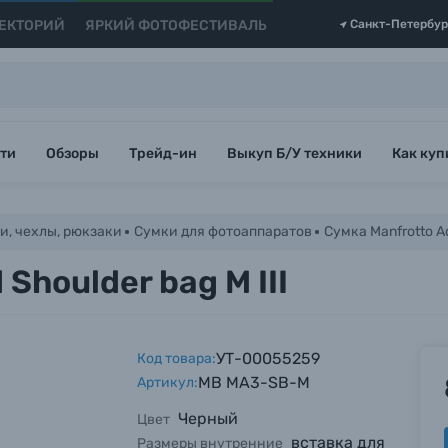
ЕКТОРИЙ
ЯРКИЙ ФОТОФЕСТИВАЛЬ
Санкт-Петербур
ти
Обзоры
Трейд-ин
Выкуп Б/У техники
Как куп
и, чехлы, рюкзаки
Сумки для фотоаппаратов
Сумка Manfrotto Ad
Shoulder bag M III
УТ-00055259
Код товара:
MB MA3-SB-M
Артикул:
Черный
Цвет
вставка для
Размеры внутренние