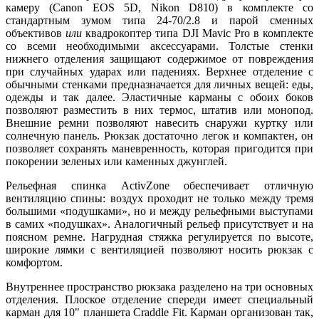
камеру (Canon EOS 5D, Nikon D810) в комплекте со
стандартным зумом типа 24-70/2.8 и парой сменных
объективов
или
квадрокоптер типа DJI Mavic Pro в комплекте
со всеми необходимыми аксессуарами. Толстые стенки
нижнего отделения защищают содержимое от повреждения
при случайных ударах или падениях. Верхнее отделение с
обычными стенками предназначается для личных вещей: еды,
одежды и так далее. Эластичные карманы с обоих боков
позволяют разместить в них термос, штатив или монопод.
Внешние ремни позволяют навесить снаружи куртку или
солнечную панель. Рюкзак достаточно легок и компактен, он
позволяет сохранять маневренность, которая пригодится при
покорении зеленых или каменных джунглей.
Рельефная спинка ActivZone обеспечивает отличную
вентиляцию спины: воздух проходит не только между тремя
большими «подушками», но и между рельефными выступами
в самих «подушках». Аналогичный рельеф присутствует и на
поясном ремне. Нагрудная стяжка регулируется по высоте,
широкие лямки с вентиляцией позволяют носить рюкзак с
комфортом.
Внутреннее пространство рюкзака разделено на три основных
отделения. Плоское отделение спереди имеет специальный
карман для 10" планшета Craddle Fit. Карман организован так,