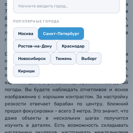
сможете изучать отдаленные пейзажи и объекты на
7-кратном увеличении. Одно из преимуществ
бинокля – достаточно широкое поле зрения,
ПОПУЛЯРНЫЕ ГОРОДА
позволяющее эффективно следить за животными и
птицами, прокладывать маршруты, искать путь в
Москва
Санкт-Петербург
горах.
Ростов-на-Дону
Краснодар
Оптика бинокля Levenhuk Travel 7x50 построена на
Новосибирск
Тюмень
Выборг
призмах Porro из стекла BK-7. Полное просветление
оптики в сочетании с большими объективами,
Кириши
пропускающими много света, дает высокую яркость
картинки даже в условиях сумерек или пасмурной
погоды. Вы будете наблюдать отчетливое и ясное
изображение с хорошим контрастом. За настройку
резкости отвечает барабан по центру, ближний
предел фокусировки – всего 3 метра. Это значит, что
даже объекты в нескольких шагах получится
изучить в деталях. Есть возможность складывать
наглазники окуляров, настраивать межзрачковое