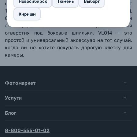
Новосибирск
Тюмень
Выборг
нее предусмотрен стандартный штативный винт
1/4"-20 и 2 холодных башмака (1 сверху, 1 снизу).
Кириши
Сама площадка устанавливается на винт 1/4", при
этом рядом со
штативным
гнездом
имеются
отверстия под боковые шпильки.
VL014 – это
п
ростой и универсальный
аксессуар на тот случай,
когда вы не хотите покупать дорогую клетку для
камеры.
Фотомаркет
Услуги
Блог
8-800-555-01-02