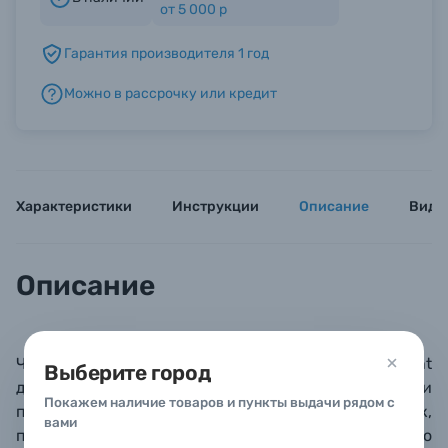
от 5 000 р
Гарантия производителя 1 год
Б/У фототехника (Комиссионные товары)
Можно в рассрочку или кредит
Уценённые товары
Характеристики
Инструкции
Описание
Виде
Описание
Чехол со штативными ножками
Joby StandPoint
Выберите город
для
iPhone 12 и 12
Pro. Предназначен для создания и
Покажем наличие товаров и пункты выдачи рядом с
просмотра контента без использования рук,
вами
позволяет минимизировать количество