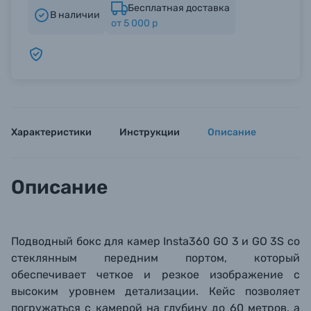
Бесплатная доставка
В наличии
от 5 000 р
Б/У фототехника (Комиссионные товары)
Уценённые товары
Характеристики
Инструкции
Описание
Описание
Подводный бокс для камер
Insta360 GO 3 и
GO 3S
со
стеклянным передним портом, который
обеспечивает че
ткое и резкое изображение с
высоким уровнем детализации.
Кейс позволяет
погружаться с камерой
на глубину до 6
0 метров, а