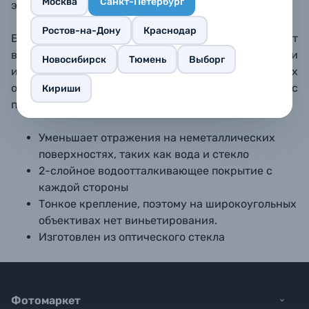
Москва
Санкт-Петербург
эффекта.
Ростов-на-Дону
Краснодар
Благодаря тонкой оправе вы не будете страдать от
виньетирования, которое может возникнуть при
Новосибирск
Тюмень
Выборг
использовании фильтра на широкоугольных
объективах. Фильтр можно использовать как с
Кириши
пленочными, так и с цифровыми камерами.
Уменьшает отражения на неметаллических
поверхностях, таких как вода и стекло
2-слойное водоотталкивающее покрытие с
каждой стороны
Тонкое крепление, поэтому на широкоугольных
объективах нет виньетирования.
Изготовлен из оптического стекла
Фотомаркет