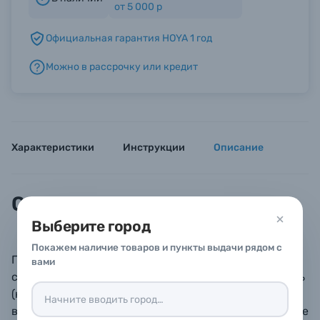
от 5 000 р
Официальная гарантия HOYA 1 год
Б/У фототехника (Комиссионные товары)
Можно в рассрочку или кредит
Уценённые товары
Характеристики
Инструкции
Описание
Описание
Выберите город
Покажем наличие товаров и пункты выдачи рядом с
Поляризационный фильтр уменьшает блики при
вами
съемке через стекло или через водную поверхность
(например, если Вы захотите снять плавающих в
воде рыб или снять вид окрестностей через оконное