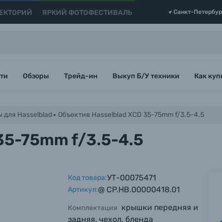
ЕКТОРИЙ
ЯРКИЙ ФОТОФЕСТИВАЛЬ
Санкт-Петербур
ти
Обзоры
Трейд-ин
Выкуп Б/У техники
Как куп
 для Hasselblad
Объектив Hasselblad XCD 35-75mm f/3.5-4.5
35-75mm f/3.5-4.5
УТ-00075471
Код товара:
@ CP.HB.00000418.01
Артикул:
крышки передняя и
Комплектация
задняя, чехол, бленда