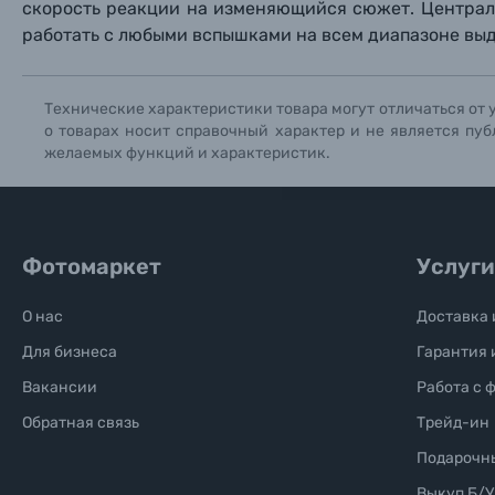
скорость реакции на изменяющийся сюжет. Централ
Солнцезащитные очки
работать с любыми вспышками на всем диапазоне выд
Б/У фототехника (Комиссионные товары)
Технические характеристики товара могут отличаться от 
о товарах носит справочный характер и не является пуб
Уценённые товары
желаемых функций и характеристик.
Фотомаркет
Услуги
О нас
Доставка 
Для бизнеса
Гарантия 
Вакансии
Работа с 
Обратная связь
Трейд-ин
Подарочн
Выкуп Б/У