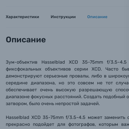
Оставьте
Аксессуары для фото и видеокамер
Вами с 9:
Характеристики
Инструкции
Описание
Оптические приборы
Номер
Номер
Номер
Имя*
Электроника
Описание
Ваш в
Ваш в
Ваш в
Номер т
Материалы
Зум-объектив Hasselblad XCD 35-75mm f/3.5-4.
Нажимая
фиксфокальных объективов серии XCD. Часто бы
Осветительное оборудование
демонстрируют серьезные провалы, либо в широкоу
середине диапазона, но это совсем не тот случ
Фоторамки
обеспечивает очень высокую разрешающую спосо
диапазоне фокусных расстояний. Создать подобный 
Прик
Прик
Прик
Фотоальбомы
затвором, было очень непростой задачей.
Нажи
Нажи
Нажи
Hasselblad XCD 35-75mm f/3.5-4.5 может заменить
Книги о фотографии, альбомы известных фот
прекрасно подойдет для фотографов, которым ва