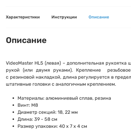
Оставьте
Аксессуары для фото и видеокамер
Вами с 9:
Характеристики
Инструкции
Описание
Оптические приборы
Номер
Номер
Номер
Имя*
Описание
Электроника
Ваш в
Ваш в
Ваш в
Номер т
Материалы
VideoMaster HL5 (левая) – дополнительная рукоятка
рукой (или двумя руками). Крепление резьбовое
Нажимая
Осветительное оборудование
с
резиновой накладкой,
длина регулируется в предел
штативные головки с аналогичным креплением.
Фоторамки
Материалы: алюминиевый сплав, резина
Винт: М8
Прик
Прик
Прик
Фотоальбомы
Диаметр секций: 18, 22 мм
Нажи
Нажи
Нажи
Длина: 39 - 58 см
Книги о фотографии, альбомы известных фот
Размер упаковки: 40 х 7 х 4 см