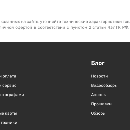
Отправить вопрос
Отправить вопрос
Отправить вопрос
указанных на сайте, уточняйте технические характеристики тов
личной офертой в соответствии с пунктом 2 статьи 437 ГК РФ
Блог
и оплата
Новости
и сервис
Видеообзоры
фотографами
Анонсы
Прошивки
ые карты
Обзоры
 техники