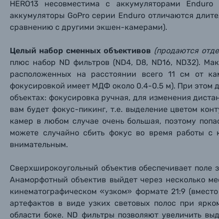
HERO13 несовместима с аккумуляторами
Enduro
аккумуляторы GoPro серии Enduro отличаются длите
сравнению с другими экшен-камерами).
Целый набор сменных об
ъективов
(продаются отде
плюс набор ND фильтров (ND4, D8, ND16, ND32
). Ма
расположенных на расстоянии всего 11 см от ка
фокусировкой имеет МДФ около 0.4-0.5 м). При этом
объектах: фокусировка ручная, для изменения диста
вам будет фокус-пикинг, т.е. выделение цветом кон
камер в любом случае очень большая, поэтому поп
можете случайно сбить фокус во время работы с 
внимательным.
Сверхширокоугольный объектив обеспечивает поле з
Анаморфотный объектив выйдет через несколько ме
Каталог товаров
кинематографическом «узком» формате 21:9 (вместо 
артефактов в виде узких световых полос при ярко
Цифровые фотоаппараты
области боке. ND фильтры позволяют увеличить вы