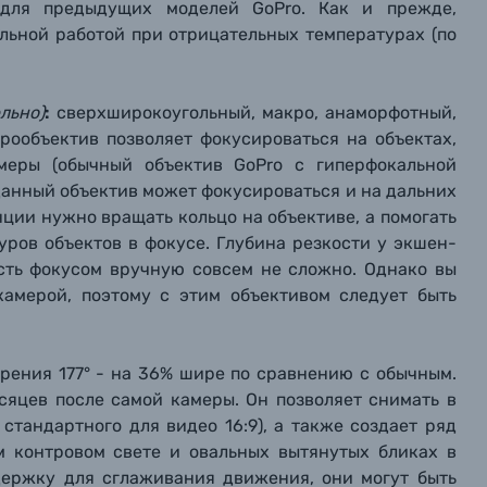
 для
предыдущих моделей GoPro. Как и прежде,
льной работой при отрицательных температурах (по
льно)
:
сверхширокоугольный
, макро, анаморфотный,
крообъектив позволяет фокусироваться на объектах,
меры (обычный объектив GoPro с гиперфокальной
 данный объектив может фокусироваться и на дальних
нции нужно вращать кольцо на объективе, а помогать
туров объектов в фокусе. Глубина резкости у экшен-
асть фокусом вручную совсем не сложно. Однако вы
камерой, поэтому с этим объективом следует быть
рения 177° - на 36% шире по сравнению с обычным.
сяцев после самой камеры. Он позволяет снимать в
стандартного для видео 16:9), а также создает ряд
м контровом свете и овальных вытянутых бликах в
держку для сглаживания движения, они могут быть