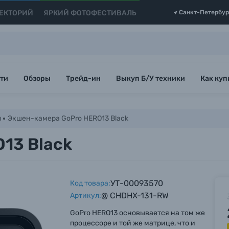
ЕКТОРИЙ
ЯРКИЙ ФОТОФЕСТИВАЛЬ
Санкт-Петербур
ти
Обзоры
Трейд-ин
Выкуп Б/У техники
Как куп
ы
Экшен-камера GoPro HERO13 Black
13 Black
УТ-00093570
Код товара:
@ CHDHX-131-RW
Артикул:
GoPro HERO13 основывается на том же
процессоре и той же матрице, что и