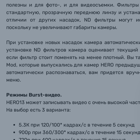
полезны и для фото-, и для видеосъемки. Фильтры
стандартную, прозрачную переднюю линзу и устана
Пленочные фотоаппараты
отличии от других насадок, ND фильтры могут и
поскольку не увеличивают габариты камеры.
Фотокамеры моментальной печати
Поя
Поя
Поя
При установке новых насадок
камера автоматически 
Мы пос
Мы пос
Мы пос
Видеокамеры
установке ND фильтров камера
оценивает текущий 
если фильтр стоит поменять на менее плотный. Вы 
Mod, которые выпускались для камер HERO предыдущи
Объективы для фотоаппаратов
Имя и
Имя и
Имя и
автоматически распознаваться, вам придется вруч
меню.
Заказ 
Вспышки для фотоаппаратов
Тема 
Тема 
Тема 
Режимы Burst-видео.
Оставьте
HERO13 может записывать видео с очень высокой част
Аксессуары для фото и видеокамер
Вами с 9:
На выбор есть 3 варианта:
Оптические приборы
Номер
Номер
Номер
5.3К при 120/100* кадрах/с в течение 5 секунд
Имя*
900р при 360/300*
кадрах/с в течение 15 секун
Электроника
720р при 400 кадрах/с в течение 15 секунд