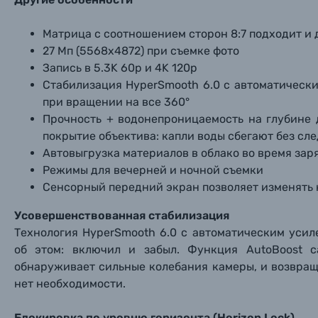
Уценённые товары
Матрица с соотношением сторон 8:7 подходит и 
27 Мп (5568x4872) при съемке фото
Запись в 5.3K 60р и 4K 120р
Стабилизация HyperSmooth 6.0 с автоматически
при вращении на все 360°
Прочность + водонепроницаемость на глубине д
покрытие объектива: капли воды сбегают без сл
Автовыгрузка материалов в облако во время зар
Режимы для вечерней и ночной съемки
Сенсорный передний экран позволяет изменять 
Усовершенствованная стабилизация
Технология HyperSmooth 6.0 с автоматическим усил
об этом: включил и забыл. Функция AutoBoost с
обнаруживает сильные колебания камеры, и возвращ
нет необходимости.
Блокировка по уровню горизонта (Horizon Lock)