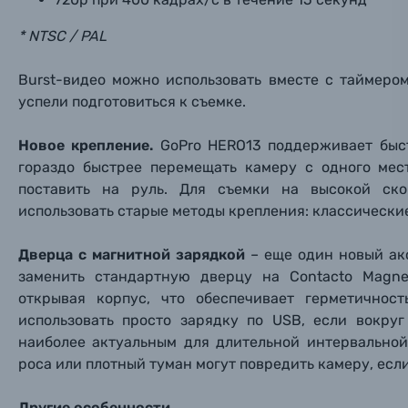
Ваш в
Ваш в
Ваш в
Номер т
* NTSC / PAL
Материалы
Burst-видео можно использовать вместе с таймеро
Нажимая
Осветительное оборудование
успели подготовиться
к съемке.
Новое крепление.
GoPro HERO13 поддерживает быс
Фоторамки
гораздо быстрее перемещать камеру с одного мес
поставить на руль. Для съемки на высокой ск
Прик
Прик
Прик
Фотоальбомы
использовать старые методы крепления: классические
Нажи
Нажи
Нажи
Книги о фотографии, альбомы известных фот
Дверца с магнитной зарядкой
– еще один новый акс
заменить стандартную дверцу на Contacto Magnet
открывая корпус, что обеспечивает герметично
Солнцезащитные очки
использовать просто зарядку по USB, если вокруг
наиболее актуальным для длительной интервально
Б/У фототехника (Комиссионные товары)
роса или плотный туман могут повредить камеру, есл
​Другие особенности