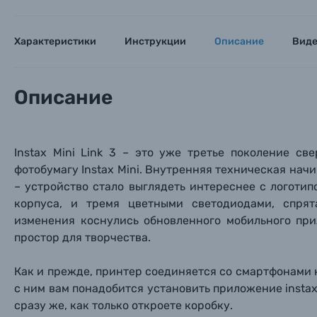
Характеристики
Инструкции
Описание
Вид
Описание
Instax Mini Link 3 – это уже третье поколение св
фотобумагу
Instax Mini. Внутренняя техническая нач
– устройство стало выглядеть интереснее с логоти
Каталог товаров
корпуса, и тремя цветными светодиодами, спря
изменения коснулись обновленного мобильного пр
Цифровые фотоаппараты
простор для творчества.
Как и прежде, принтер соединяется со смартфонами на
Пленочные фотоаппараты
с ним вам понадобится установить приложение instax 
сразу же, как только откроете коробку.
Фотокамеры моментальной печати