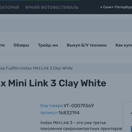
ЕКТОРИЙ
ЯРКИЙ ФОТОФЕСТИВАЛЬ
Санкт-Петербур
ти
Обзоры
Трейд-ин
Выкуп Б/У техники
Как куп
 Fujifilm Instax Mini Link 3 Clay White
 Mini Link 3 Clay White
УТ-00079369
Код товара:
16832194
Артикул:
Instax Mini Link 3 – это уже третье
поколение сверхкомпактных принтеров