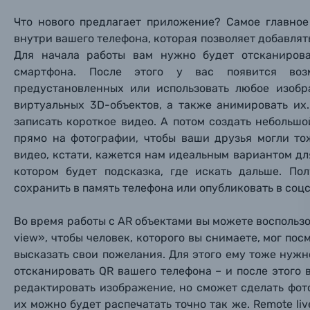
Поя
Поя
Поя
Что нового предлагает приложение? Самое главное 
Мы пос
Мы пос
Мы пос
внутри вашего телефона, которая позволяет добавля
Видеокамеры
Для начала работы вам нужно будет отсканиров
смартфона. После этого у вас появится воз
Объективы для фотоаппаратов
Имя и
Имя и
Имя и
предустановленных или использовать любое изобр
виртуальных 3D-объектов, а также анимировать их
Заказ 
Вспышки для фотоаппаратов
записать короткое видео. А потом создать небольшо
Тема 
Тема 
Тема 
прямо на фотографии, чтобы ваши друзья могли то
Оставьте
видео, кстати, кажется нам идеальным вариантом дл
Аксессуары для фото и видеокамер
Вами с 9:
котором будет подсказка, где искать дальше. П
сохранить в память телефона или опубликовать в соцс
Оптические приборы
Номер
Номер
Номер
Имя*
Во время работы с AR объектами вы можете воспольз
Электроника
view», чтобы человек, которого вы снимаете, мог по
высказать свои пожелания. Для этого ему тоже нужн
Ваш в
Ваш в
Ваш в
Номер т
отсканировать QR вашего телефона – и после этого 
Материалы
редактировать изображение, но сможет сделать фот
их можно будет распечатать точно так же. Remote liv
Нажимая