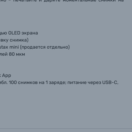
щью OLED экрана
явку снимка)
nstax mini (продается отдельно)
елей 80 мкм
k App
л. 100 снимков на 1 заряде; питание через USB-C,