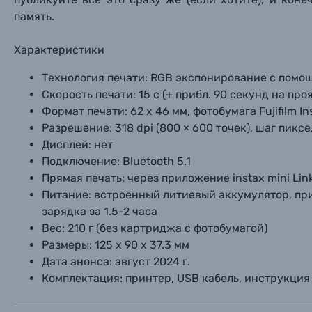
память.
Характеристики
Технология печати:
RGB экспонирование с помо
Скорость печати:
15 c (+ прибл. 90 секунд на про
Формат печати:
62 х 46 мм, фотобумага Fujifilm I
Разрешение:
318 dpi (800 × 600 точек), шаг пикс
Дисплей:
нет
Подключение:
Bluetooth 5.1
Прямая печать:
через приложение instax mini Lin
Питание:
встроенный литиевый аккумулятор, приб
зарядка за 1.5-2 часа
Вес:
210 г (без картриджа с фотобумагой)
Размеры:
125 х 90 х 37.3 мм
Дата анонса: август
2024 г.
Комплектация:
принтер, USB кабель, инструкция