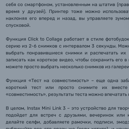
Осветительное оборудование
себя со смартфоном, установленным на штатив (прав
время у друзей). Принтер тоже можно использова
наклоняя его вперед и назад, вы управляете зумо
Фоторамки
спусковой.
Прик
Прик
Прик
Фотоальбомы
Функция Click to Collage работает в стиле фотобуд
Нажи
Нажи
Нажи
серию из 2-6 снимков с интервалом 3 секунды. Мож
Книги о фотографии, альбомы известных фот
выбрать понравившиеся снимки и распечатать их
записать как короткое видео, чтобы сохранить его 
можете просто выбрать несколько снимков из галереи
Солнцезащитные очки
Функция «Тест на совместимость» – еще одна заб
Б/У фототехника (Комиссионные товары)
короткий тест или просто снимите их вместе
«совместимость», результаты теста можно впечатать 
Уценённые товары
В целом, Instax Mini Link 3 – это устройство для тв
подойдет для встреч с друзьями, вечеринок или 
делайте селфи, добавляете рамочки, подписи, эмод
публикуйте все это сразу же (если хотите), и кон