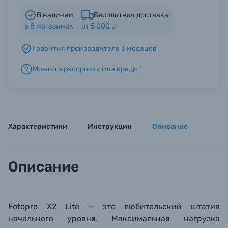
В наличии
Бесплатная доставка
в
8
магазинах
от 5 000 р
Б/У фототехника (Комиссионные товары)
Гарантия производителя 6 месяцев
Уценённые товары
Можно в рассрочку или кредит
Характеристики
Инструкции
Описание
Описание
Fotopro X2 Lite – это л
юбительский ш
татив
начального уровня. Максимальная нагрузка