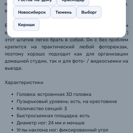
помощью реечной передачи, вращением рукоятки.
Крючка для балласта у этой модели нет.
Новосибирск
Тюмень
Выборг
Кириши
Благодаря достаточно компактным размерам (55 см
в сложенном виде) и небольшому весу (менее 1.3 кг)
этот штатив легко брать в собой. Он с без проблем
крепится на практический любой фоторюкзак,
поэтому хорошо подходит как для организации
домашней студии, так и для фото- / видеосъемки на
выезде.
Характеристики
Головка:
встроенная 3D головка
Пузырьковый уровень:
есть, на крестовине
Количество секций:
3
Быстросъемная площадка:
есть
Диаметр ног:
24 мм и меньше
Углы наклона ног:
фиксированный угол