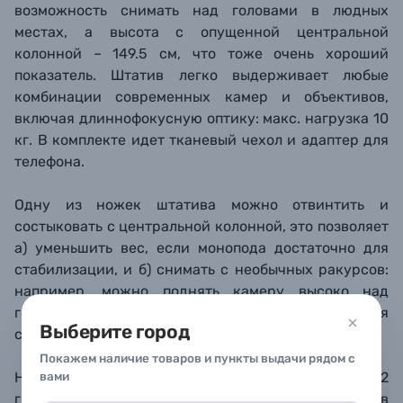
возможность снимать над головами в людных
местах, а высота с опущенной центральной
колонной – 149.5 см, что тоже очень хороший
показатель. Штатив легко выдерживает любые
комбинации современных камер и объективов,
включая длиннофокусную оптику: макс. нагрузка 10
кг. В комплекте идет тканевый чехол и адаптер для
телефона.
Одну из ножек штатива можно отвинтить и
состыковать с центральной колонной, это позволяет
а) уменьшить вес, если монопода достаточно для
стабилизации, и б) снимать с необычных ракурсов:
например, можно поднять камеру высоко над
головой для съемки с перспективы дрона или для
Выберите город
создания группового селфи.
Покажем наличие товаров и пункты выдачи рядом с
На центральной крестовине предусмотрено 2
вами
гнезда 1/4" с отверстиями под боковые шпильки, в