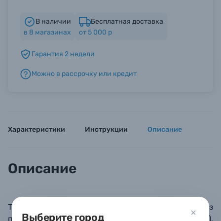
В наличии
Бесплатная доставка
Б/У фототехника (Комиссионные товары)
в
8
магазинах
от 5 000 р
Гарантия 2 недели
Уценённые товары
Можно в рассрочку или кредит
Характеристики
Инструкции
Описание
Описание
Традиционный фотоальбом с белыми листами из
Выберите город
плотной, очищенной от кислот бумаги (180 г/м.кв),