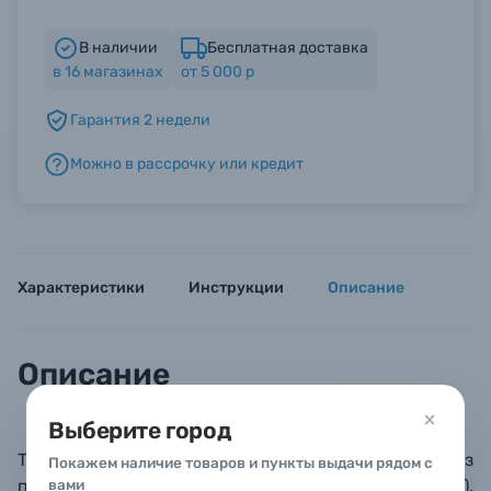
В наличии
Бесплатная доставка
Б/У фототехника (Комиссионные товары)
в
16
магазинах
от 5 000 р
Гарантия 2 недели
Уценённые товары
Можно в рассрочку или кредит
Характеристики
Инструкции
Описание
Описание
Выберите город
Традиционный фотоальбом с белыми листами из
Покажем наличие товаров и пункты выдачи рядом с
плотной, очищенной от кислот бумаги (180 г/м.кв),
вами