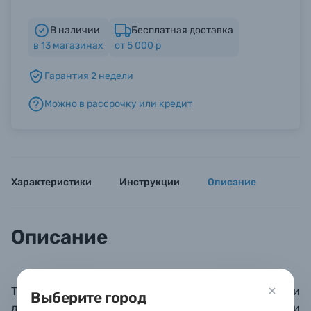
В наличии
Бесплатная доставка
Б/У фототехника (Комиссионные товары)
в
13
магазинах
от 5 000 р
Гарантия 2 недели
Уценённые товары
Можно в рассрочку или кредит
Характеристики
Инструкции
Описание
Описание
Традиционный свадебный фотоальбом с белыми
Выберите город
листами из плотной, очищенной от кислот бумаги