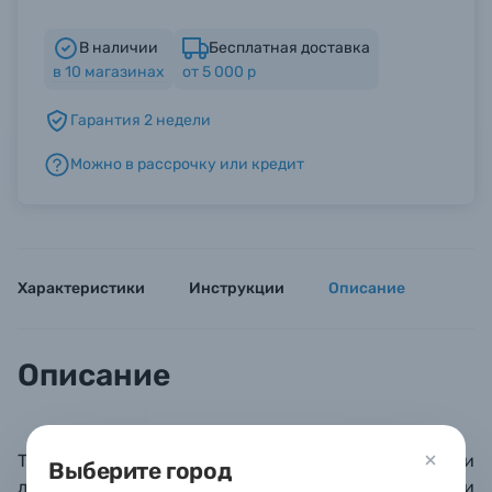
В наличии
Бесплатная доставка
Б/У фототехника (Комиссионные товары)
в
10
магазинах
от 5 000 р
Гарантия 2 недели
Уценённые товары
Можно в рассрочку или кредит
Характеристики
Инструкции
Описание
Описание
Традиционный свадебный фотоальбом с белыми
Выберите город
листами из плотной, очищенной от кислот бумаги