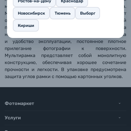
Ростов-на-Дону
Краснодар
металлические крепления для настенного подвеса.
Материал задника: толстый и плотный лист
Новосибирск
Тюмень
Выборг
оргалита. Материал вставки - прозрачный
Кириши
пластиковый лист. Поворотный зажим из пластика
на обратной стороне обеспечивает легкость доступа
и удобство эксплуатации, постоянное плотное
прилегание фотографии к поверхности.
Мультирамка представляет собой монолитную
конструкцию, обеспечивая хорошее сочетание
прочности и легкости. В упаковке предусмотрена
защита углов рамки с помощью картонных уголков.
Фотомаркет
Услуги