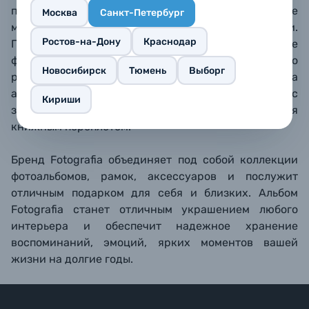
позволяет быстро размещать фотографии, а также
Москва
Санкт-Петербург
менять их расположение при необходимости.
Ростов-на-Дону
Краснодар
Поднимите пленку, разместите на странице
фотографии и положите пленку обратно, аккуратно
Новосибирск
Тюмень
Выборг
разгладив пузырьки воздуха. Твердая обложка
альбома выполнена из искусственной кожи с
Кириши
золотым тиснением на корешке, страницы крепятся
книжным переплетом.
Бренд Fotografia объединяет под собой коллекции
фотоальбомов, рамок, аксессуаров и послужит
отличным подарком для себя и близких. Альбом
Fotografia станет отличным украшением любого
интерьера и обеспечит надежное хранение
воспоминаний, эмоций, ярких моментов вашей
жизни на долгие годы.