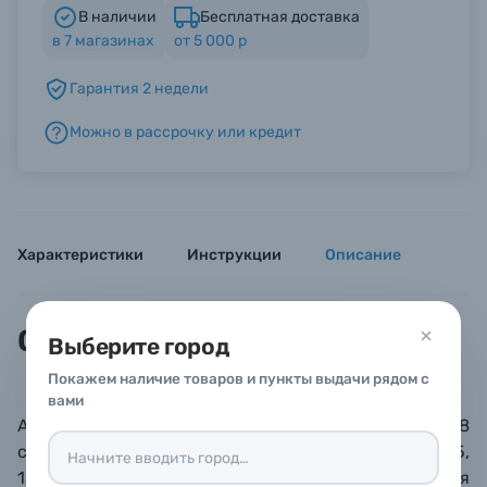
В наличии
Бесплатная доставка
в
7
магазинах
от 5 000 р
Б/У фототехника (Комиссионные товары)
Гарантия 2 недели
Уценённые товары
Можно в рассрочку или кредит
Характеристики
Инструкции
Описание
Описание
Выберите город
Покажем наличие товаров и пункты выдачи рядом с
вами
Альбом с 30 «магнитными» листами размера 23 х 28
см для фотографий разных форматов:
9х12, 10х15,
13х18 и даже 15х23 см
. Дизайн хорошо подходит для