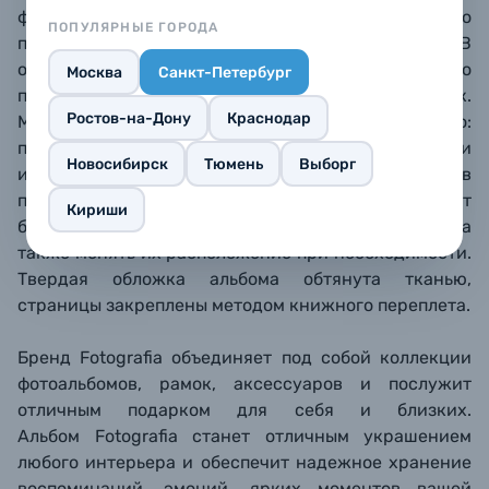
фотографий первых дней жизни ребенка, его
ПОПУЛЯРНЫЕ ГОРОДА
первых шагов, первого дня рождения и так далее. В
оконце на лицевой стороне обложки можно
Москва
Санкт-Петербург
поставить личную фотографию или рисунок.
Ростов-на-Дону
Краснодар
Магнитная пленка работает очень просто:
поднимите ее, разместите на странице фотографии
Новосибирск
Тюмень
Выборг
и положите пленку обратно, аккуратно разгладив
пузырьки воздуха. Магнитный альбом позволяет
Кириши
быстро размещать фотографии разных форматов, а
также менять их расположение при необходимости.
Твердая обложка альбома обтянута тканью,
страницы закреплены методом книжного переплета.
Бренд Fotografia объединяет под собой коллекции
фотоальбомов, рамок, аксессуаров и послужит
отличным подарком для себя и близких.
Альбом Fotografia станет отличным украшением
любого интерьера и обеспечит надежное хранение
воспоминаний, эмоций, ярких моментов вашей