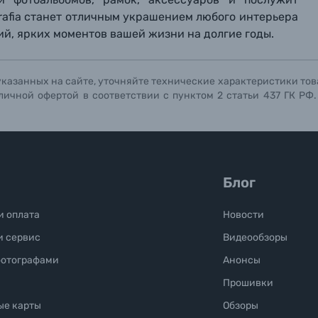
Отправить вопрос
Отправить вопрос
Отправить вопрос
grafia станет отличным украшением любого интерьера
й, ярких моментов вашей жизни на долгие годы.
указанных на сайте, уточняйте технические характеристики тов
личной офертой в соответствии с пунктом 2 статьи 437 ГК РФ
Блог
и оплата
Новости
и сервис
Видеообзоры
фотографами
Анонсы
Прошивки
ые карты
Обзоры