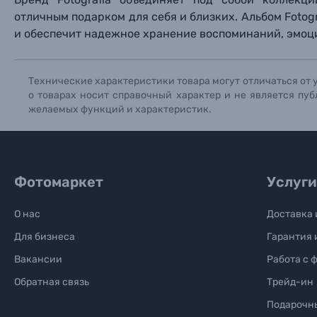
отличным подарком для себя и близких. Альбом Foto
Солнцезащитные очки
и обеспечит надежное хранение воспоминаний, эмоци
Б/У фототехника (Комиссионные товары)
Технические характеристики товара могут отличаться от 
о товарах носит справочный характер и не является пуб
Уценённые товары
желаемых функций и характеристик.
Фотомаркет
Услуги
О нас
Доставка 
Для бизнеса
Гарантия 
Вакансии
Работа с 
Обратная связь
Трейд-ин
Подарочн