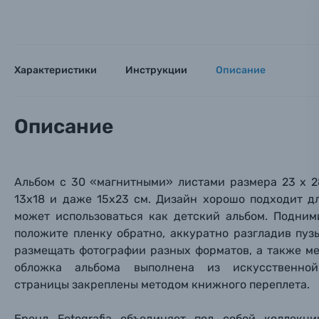
Оставьте
Аксессуары для фото и видеокамер
Вами с 9:
Оптические приборы
Номер
Номер
Номер
Характеристики
Инструкции
Описание
Имя*
Электроника
Описание
Ваш в
Ваш в
Ваш в
Номер т
Материалы
Нажимая
Осветительное оборудование
Альбом с 30 «магнитными» листами размера 23 х 2
13х18 и даже 15х23 см
. Дизайн хорошо подходит д
может использоваться как детский альбом. Подним
Фоторамки
положите пленку обратно, аккуратно разгладив пуз
размещать фотографии разных форматов, а также м
Прик
Прик
Прик
Фотоальбомы
обложка альбома выполнена из искусственн
Нажи
Нажи
Нажи
страницы закреплены методом книжного переплета.
Книги о фотографии, альбомы известных фот
Бренд Fotografia объединяет под собой коллекц