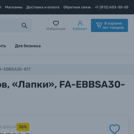
г
Магазины
Доставка и оплата
Обратная связь
+7 (812) 603-55-55
В корзине
нет товаров
Избранное
Кабинет
ить
Для бизнеса
 FA-EBBSA30-817
ов, «Лапки», FA-EBBSA30-
3 880 ₽
36%