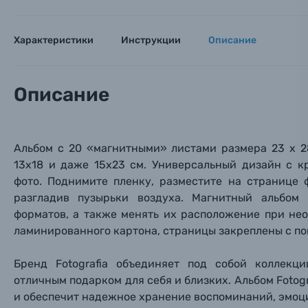
Вами с 9:
Оптические приборы
Номер
Номер
Номер
Характеристики
Инструкции
Описание
Имя*
Электроника
Описание
Ваш в
Ваш в
Ваш в
Номер т
Материалы
Нажимая
Альбом с 20 «магнитными» листами размера 23 х 2
Осветительное оборудование
13х18 и даже 15х23 см
. Универсальный дизайн с к
фото. Поднимите пленку, разместите на странице 
Фоторамки
разгладив пузырьки воздуха. Магнитный альбом
форматов, а также менять их расположение при нео
Прик
Прик
Прик
Фотоальбомы
ламинированного картона, страницы закреплены с п
Нажи
Нажи
Нажи
Бренд Fotografia объединяет под собой коллекц
Книги о фотографии, альбомы известных фот
отличным подарком для себя и близких. Альбом Foto
и обеспечит надежное хранение воспоминаний, эмоци
Солнцезащитные очки