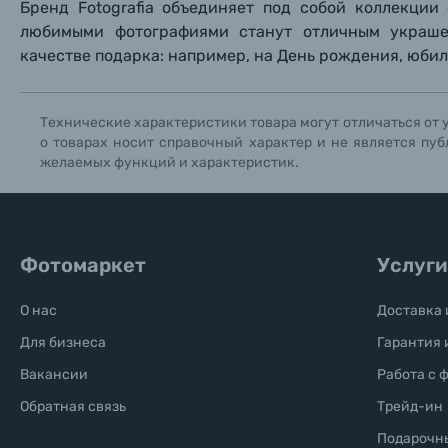
Бренд Fotografia объединяет под собой коллекции
любимыми фотографиями станут отличным украше
Солнцезащитные очки
качестве подарка: например, на День рождения, юби
Б/У фототехника (Комиссионные товары)
Технические характеристики товара могут отличаться от 
о товарах носит справочный характер и не является пуб
Уценённые товары
желаемых функций и характеристик.
Фотомаркет
Услуги
О нас
Доставка 
Для бизнеса
Гарантия 
Вакансии
Работа с 
Обратная связь
Трейд-ин
Подарочн