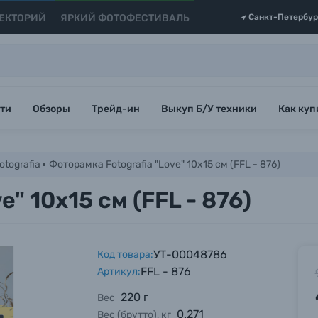
ЕКТОРИЙ
ЯРКИЙ ФОТОФЕСТИВАЛЬ
Санкт-Петербур
ти
Обзоры
Трейд-ин
Выкуп Б/У техники
Как куп
tografia
Фоторамка Fotografia "Love" 10x15 см (FFL - 876)
" 10x15 см (FFL - 876)
УТ-00048786
Код товара:
FFL - 876
Артикул:
220 г
Вес
0.271
Вес (брутто), кг