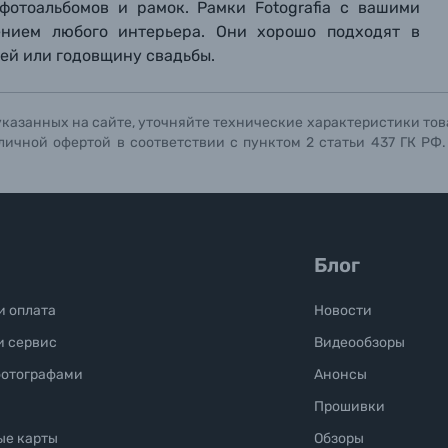
 фотоальбомов и рамок. Рамки Fotografia с вашими
Отправить вопрос
Отправить вопрос
Отправить вопрос
нием любого интерьера. Они хорошо подходят в
лей или годовщину свадьбы.
указанных на сайте, уточняйте технические характеристики тов
личной офертой в соответствии с пунктом 2 статьи 437 ГК РФ
Блог
и оплата
Новости
и сервис
Видеообзоры
фотографами
Анонсы
Прошивки
ые карты
Обзоры