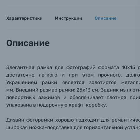
Оставьте
Аксессуары для фото и видеокамер
Вами с 9:
Характеристики
Инструкции
Описание
Оптические приборы
Номер
Номер
Номер
Имя*
Описание
Электроника
Ваш в
Ваш в
Ваш в
Номер т
Материалы
Элегантная рамка для фотографий формата 10х15 
достаточно легкого и при этом прочного, долго
Нажимая
Осветительное оборудование
Украшением рамки является
золотистое
металл
мм. Внешний размер рамки: 25
х13
см. Задник из плот
Фоторамки
поворотных зажимов и обеспечивает плотное при
упакована в подарочную крафт-коробку.
Прик
Прик
Прик
Фотоальбомы
Дизайн фоторамки хорошо подходит для романтиче
Нажи
Нажи
Нажи
широкая ножка-подставка для горизонтальной устано
Книги о фотографии, альбомы известных фот