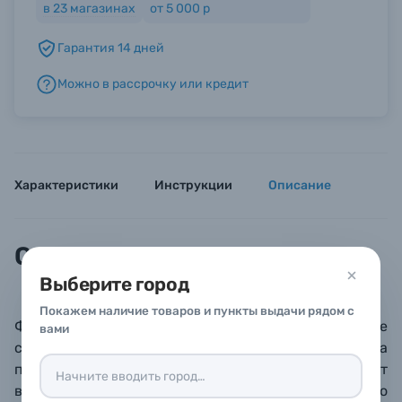
в
23
магазинах
от 5 000 р
Гарантия 14 дней
Б/У фототехника (Комиссионные товары)
Можно в рассрочку или кредит
Уценённые товары
Характеристики
Инструкции
Описание
Описание
Выберите город
Покажем наличие товаров и пункты выдачи рядом с
Фоторамка
Fotografia
"You are my sunshine"
("Ты мое
вами
солнышко"
)
украсит любой интерьер. Рамка
подходит для фотографий формата 15х21 см. Багет
выполнен из МДФ, древесного волокна – достаточно