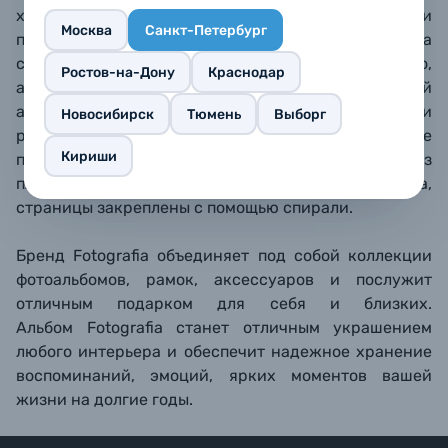
хорошо подходит для фотографий из отпуска или
Москва
Санкт-Петербург
путешествия. Поднимите пленку, разместите на
странице фотографии и положите пленку обратно,
Ростов-на-Дону
Краснодар
аккуратно разгладив пузырьки воздуха. Магнитный
альбом позволяет быстро размещать фотографии
Новосибирск
Тюмень
Выборг
разных форматов, а также менять их расположение
Кириши
при необходимости. Обложка альбома твердая, из
плотного ламинированного картона,
страницы закреплены с помощью спирали.
Бренд Fotografia объединяет под собой коллекции
фотоальбомов, рамок, аксессуаров и послужит
отличным подарком для себя и близких.
Альбом Fotografia станет отличным украшением
любого интерьера и обеспечит надежное хранение
воспоминаний, эмоций, ярких моментов вашей
жизни на долгие годы.